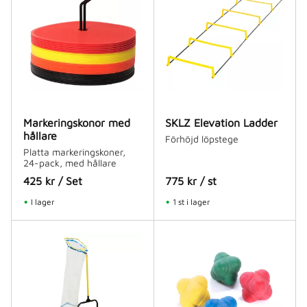
Markeringskonor med
SKLZ Elevation Ladder
hållare
Förhöjd löpstege
Platta markeringskoner,
24-pack, med hållare
425
kr
/
Set
775
kr
/
st
I lager
1 st i lager