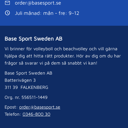
order@basesport.se
Juli månad: mån - fre: 9-12
Base Sport Sweden AB
Vi brinner för volleyboll och beachvolley och vill gärna
hjälpa dig att hitta rätt produkter. Hör av dig om du har
frågor så svarar vi på dem så snabbt vi kan!
Base Sport Sweden AB
Batterivägen 3
311 39 FALKENBERG
Org. nr. 556511-1449
Epost:
order@basesport.se
Telefon:
0346-800 30