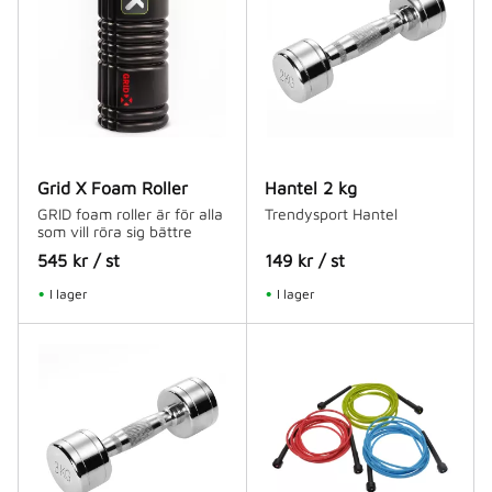
Grid X Foam Roller
Hantel 2 kg
GRID foam roller är för alla
Trendysport Hantel
som vill röra sig bättre
545
kr
/
st
149
kr
/
st
I lager
I lager