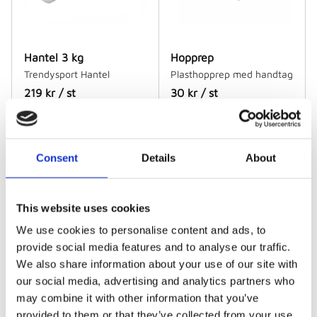
Hantel 3 kg
Hopprep
Trendysport Hantel
Plasthopprep med handtag
219
kr
/
st
30
kr
/
st
I lager
I lager
Consent
Details
About
This website uses cookies
We use cookies to personalise content and ads, to
provide social media features and to analyse our traffic.
We also share information about your use of our site with
our social media, advertising and analytics partners who
may combine it with other information that you’ve
Kinahatt
Koner 23 cm
provided to them or that they’ve collected from your use
Plasthopprep med handtag
Plastkoner