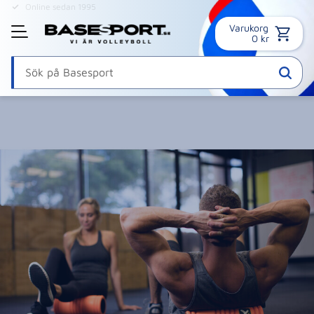
Online sedan 1995
Varukorg
Meny
0
kr