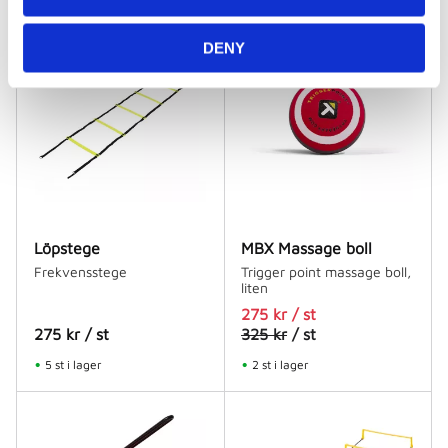
n
15
%
DENY
Löpstege
MBX Massage boll
Frekvensstege
Trigger point massage boll,
liten
275
kr
/
st
275
kr
/
st
325
kr
/
st
5 st i lager
2 st i lager