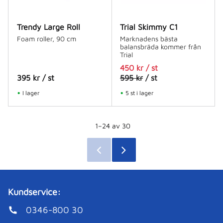
Trendy Large Roll
Trial Skimmy C1
Foam roller, 90 cm
Marknadens bästa
balansbräda kommer från
Trial
450
kr
/
st
395
kr
/
st
595
kr
/
st
I lager
5 st i lager
1–
24
av
30
Kundservice:
0346-800 30