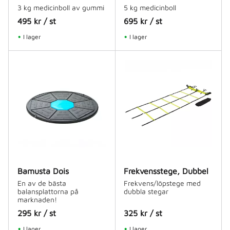
3 kg medicinboll av gummi
5 kg medicinboll
495
kr
/
st
695
kr
/
st
I lager
I lager
Bamusta Dois
Frekvensstege, Dubbel
En av de bästa
Frekvens/löpstege med
balansplattorna på
dubbla stegar
marknaden!
295
kr
/
st
325
kr
/
st
I lager
I lager