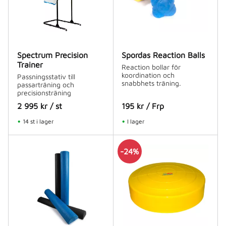
Spectrum Precision
Spordas Reaction Balls
Trainer
Reaction bollar för
koordination och
Passningsstativ till
snabbhets träning.
passarträning och
precisionsträning
2 995
kr
/
st
195
kr
/
Frp
14 st i lager
I lager
24
%