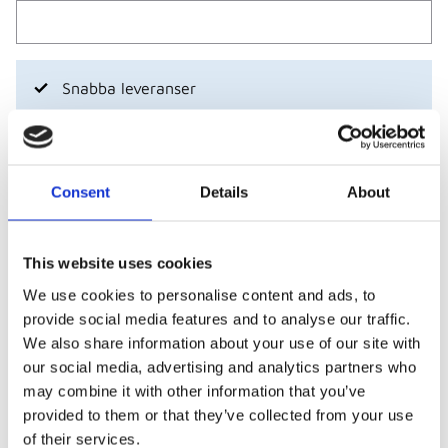
Snabba leveranser
Betala med swish, bank- eller kreditkort
Företag och föreningar - betala mot faktura
Consent
Details
About
Visa alla produkter från Piuadrenalina
This website uses cookies
We use cookies to personalise content and ads, to
Beskrivning
provide social media features and to analyse our traffic.
We also share information about your use of our site with
Riktigt snyggt beachvolleylinne från piuadrenalina ,
our social media, advertising and analytics partners who
2-färgad modell med bra passform och bra
may combine it with other information that you’ve
funktionsmaterial. Lika bra till match & träning. En
provided to them or that they’ve collected from your use
of their services.
favorit hos oss på Base!