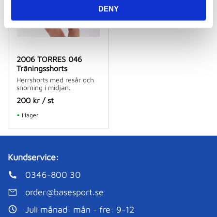
DENY
2006 TORRES 046
Träningsshorts
Herrshorts med resår och
snörning i midjan.
200
kr
/
st
I lager
Kundservice:
0346-800 30
order@basesport.se
Juli månad: mån - fre: 9-12