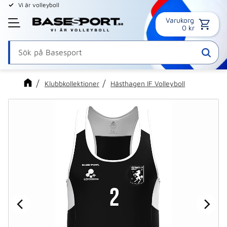
Vi är volleyboll
Varukorg
Meny
0
kr
Klubbkollektioner
Hästhagen IF Volleyboll