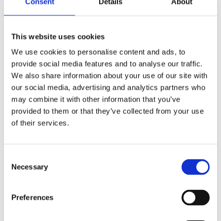
Consent
Details
About
Beskrivning
This website uses cookies
Beachvolleylinne från piuadrenalina , 1-färgad
modell med bra passform och bra funktionsmaterial.
We use cookies to personalise content and ads, to
provide social media features and to analyse our traffic.
Lika bra till match & träning. Detta linne är har
We also share information about your use of our site with
damskärning, lite invängd i sidan och något kortare
our social media, advertising and analytics partners who
än herrvarianten.
may combine it with other information that you’ve
provided to them or that they’ve collected from your use
Produktinformation
of their services.
Storlekstabell
C
Necessary
o
Relaterade produkter
n
s
Preferences
e
n