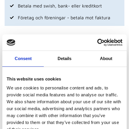
Betala med swish, bank- eller kreditkort
Företag och föreningar - betala mot faktura
Visa alla produkter från Piuadrenalina
Beskrivning
Consent
Details
About
Här har vi en fanstastiskt skön, snygg och mycket
This website uses cookies
prisvärd funktions t-shirt från +adrenalina. Finns i 8
We use cookies to personalise content and ads, to
stycken härliga färger i 10 stycken olika storlekar!
provide social media features and to analyse our traffic.
Passformen är inte tajt men heller inte pösig, classic
We also share information about your use of our site with
fit kanske man kan säga! Observera att det är
our social media, advertising and analytics partners who
unisex
. Materialet är 100% polyester och färgerna
may combine it with other information that you’ve
är melarade.
provided to them or that they’ve collected from your use