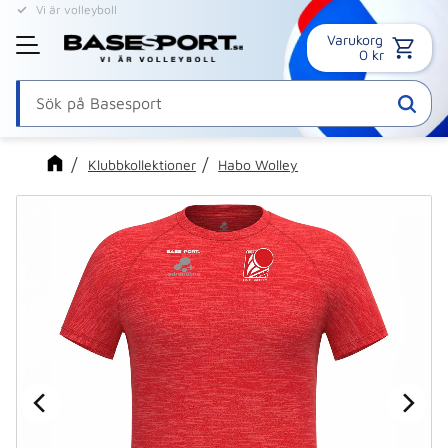
Vi är volleyboll
Online sedan 1995
Varukorg
Meny
0
kr
Klubbkollektioner
Habo Wolley