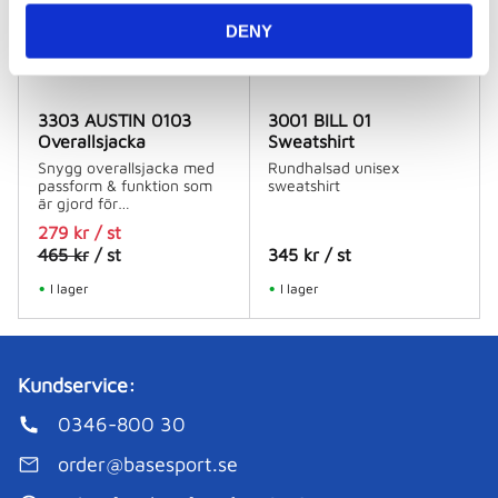
DENY
3303 AUSTIN 0103
3001 BILL 01
Overallsjacka
Sweatshirt
Snygg overallsjacka med
Rundhalsad unisex
passform & funktion som
sweatshirt
är gjord för
volleybollspelaren.
279
kr
/
st
465
kr
/
st
345
kr
/
st
I lager
I lager
Kundservice:
0346-800 30
order@basesport.se