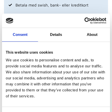
Betala med swish, bank- eller kreditkort
Företag och föreningar - betala mot faktura
Visa alla produkter från Piuadrenalina
Consent
Details
About
Beskrivning
This website uses cookies
We use cookies to personalise content and ads, to
Här har vi en fanstastiskt skön, snygg och mycket
provide social media features and to analyse our traffic.
prisvärd funktions t-shirt från +adrenalina. Finns i 8
We also share information about your use of our site with
stycken härliga färger i 10 stycken olika storlekar!
our social media, advertising and analytics partners who
may combine it with other information that you’ve
Passformen är inte tajt men heller inte pösig, classic
provided to them or that they’ve collected from your use
fit kanske man kan säga! Observera att det är
of their services.
unisex
. Materialet är 100% polyester och färgerna
är melarade.