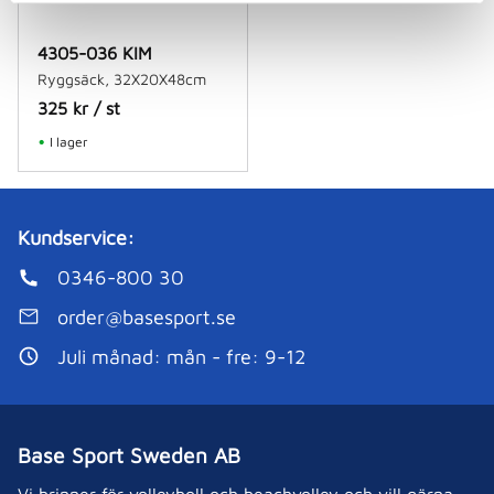
4305-036 KIM
Ryggsäck, 32X20X48cm
325
kr
/
st
I lager
Kundservice:
0346-800 30
order@basesport.se
Juli månad: mån - fre: 9-12
Base Sport Sweden AB