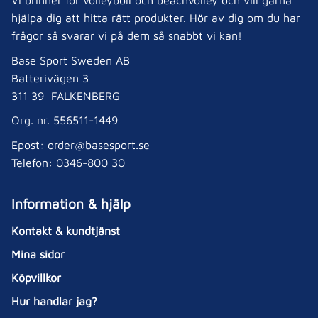
Vi brinner för volleyboll och beachvolley och vill gärna
hjälpa dig att hitta rätt produkter. Hör av dig om du har
frågor så svarar vi på dem så snabbt vi kan!
Base Sport Sweden AB
Batterivägen 3
311 39 FALKENBERG
Org. nr. 556511-1449
Epost:
order@basesport.se
Telefon:
0346-800 30
Information & hjälp
Kontakt & kundtjänst
Mina sidor
Köpvillkor
Hur handlar jag?