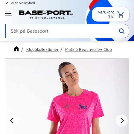
Vi är volleyboll
Varukorg
Meny
0
kr
Klubbkollektioner
Malmö Beachvolley Club