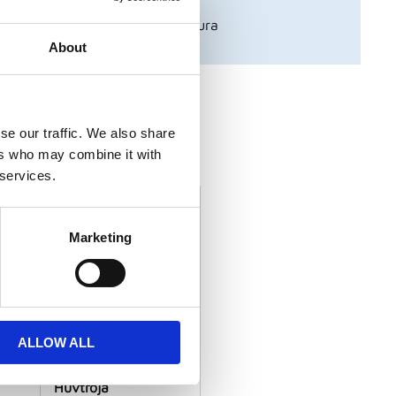
ch föreningar - betala mot faktura
About
r från Piuadrenalina
se our traffic. We also share
dukter
ers who may combine it with
 services.
Marketing
ALLOW ALL
46
3003 TIEMPO 049
Huvtröja