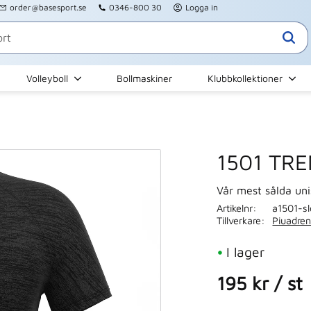
order@basesport.se
0346-800 30
Logga in
Volleyboll
Bollmaskiner
Klubbkollektioner
1501 TRE
Vår mest sålda uni
Artikelnr
a1501-s
Tillverkare
Piuadren
I lager
195
kr
/
st