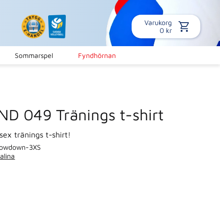
Varukorg
0
kr
Sommarspel
Fyndhörnan
ND 049 Tränings t-shirt
sex tränings t-shirt!
lowdown-3XS
alina