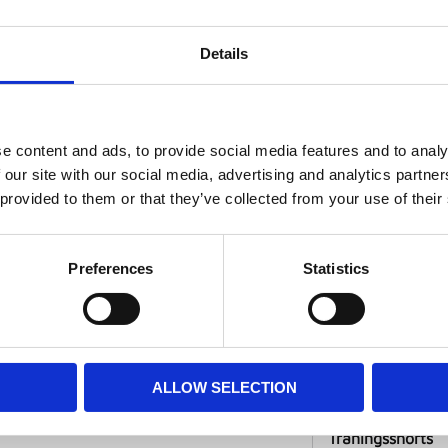
Företag o
Details
Visa alla produkte
e content and ads, to provide social media features and to analy
Relaterade pro
 our site with our social media, advertising and analytics partn
 provided to them or that they’ve collected from your use of their
värd funktions t-shirt från
en olika storlekar!
Preferences
Statistics
 fit kanske man kan säga!
ester och färgerna är
nster bröst och stor logga på
ALLOW SELECTION
2006 TORRES 0
Träningsshorts