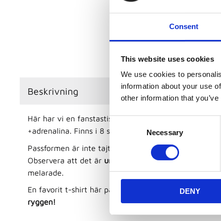
Consent
This website uses cookies
We use cookies to personalis
information about your use of
Beskrivning
other information that you’ve
Här har vi en fanstastiskt skön, snygg och mycket pris
C
+adrenalina. Finns i 8 stycken härliga färger i 10 styck
Necessary
o
n
Passformen är inte tajt men heller inte pösig, classic
s
Observera att det är
unisex
. Materialet är 100% poly
e
melarade.
n
En favorit t-shirt här på Base!
Klubblogga liten på vä
DENY
t
ryggen!
S
e