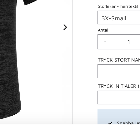
Storlekar - herrtextil
Antal
-
TRYCK STORT NAM
TRYCK INITIALER 
Snabba le
Betala med