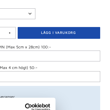
+
N (Max 5cm x 28cm) 100:-
(Max 4 cm högt) 50:-
veranser
 swish, bank- eller kreditkort