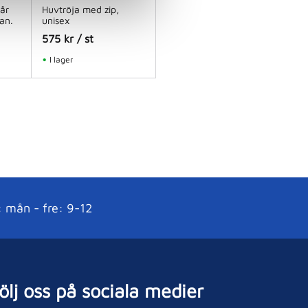
år
Huvtröja med zip,
an.
unisex
575
kr
/
st
I lager
: mån - fre: 9-12
ölj oss på sociala medier