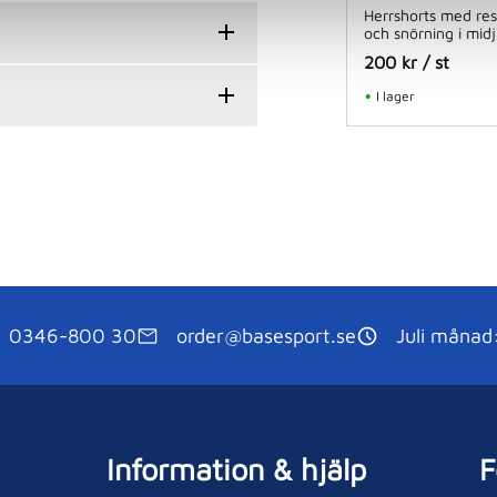
Herrshorts med res
och snörning i midj
200
kr
/
st
I lager
0346-800 30
order@basesport.se
Juli månad
Information & hjälp
F