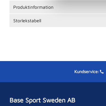
l
Produktinformation
e
c
Storlekstabell
t
i
o
n
Kundservice:
Base Sport Sweden AB