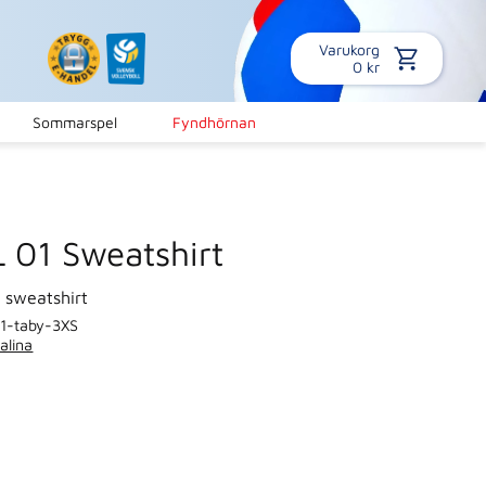
Varukorg
0
kr
Sommarspel
Fyndhörnan
 01 Sweatshirt
 sweatshirt
1-taby-3XS
alina