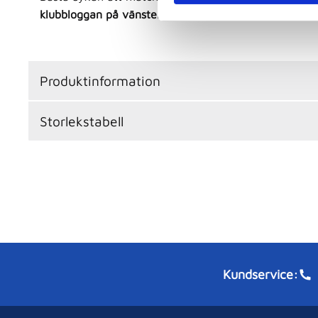
S
klubbloggan på vänster bröst.
e
l
e
c
Produktinformation
t
i
Storlekstabell
o
n
Kundservice: