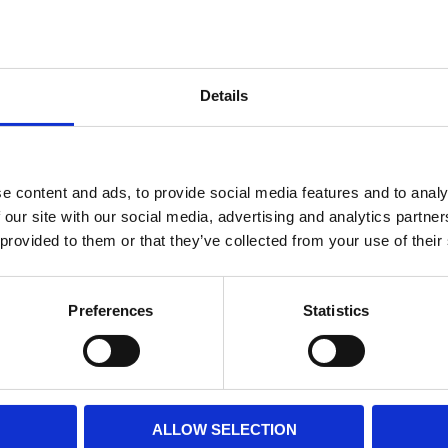
Snabba le
Betala med
Details
Företag o
e content and ads, to provide social media features and to analy
Visa alla produkte
 our site with our social media, advertising and analytics partn
 provided to them or that they’ve collected from your use of their
Relaterade pro
Preferences
Statistics
al. Tröjan har en huvdfärg
s i 5 stycken olika
ALLOW SELECTION
lina 3002 TRIBAL.
Vi trycker