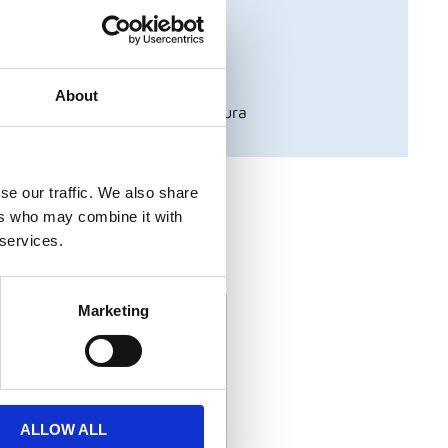
veranser
 swish, bank- eller kreditkort
About
ch föreningar - betala mot faktura
se our traffic. We also share
r från Piuadrenalina
ers who may combine it with
 services.
dukter
Marketing
ALLOW ALL