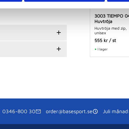
3003 TIEMPO 0
Huvtröja
Huvtröja med zip,
unisex
555
kr
/
st
I lager
0346-800 30
order@basesport.se
Juli månad