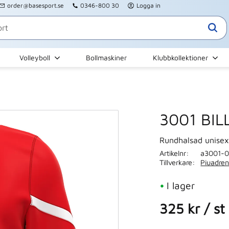
order@basesport.se
0346-800 30
Logga in
Volleyboll
Bollmaskiner
Klubbkollektioner
3001 BILL
Rundhalsad unisex
Artikelnr
a3001-0
Tillverkare
Piuadren
I lager
325
kr
/
st