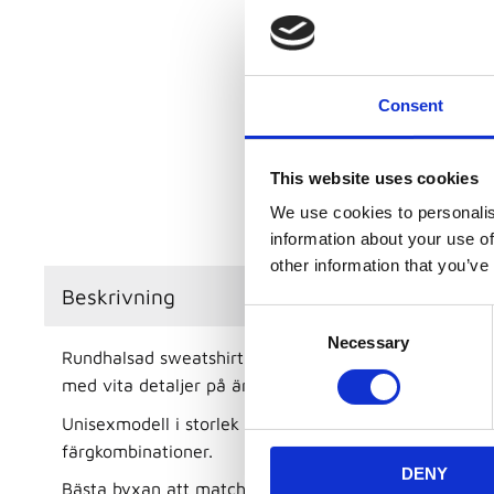
Consent
This website uses cookies
We use cookies to personalis
information about your use of
other information that you’ve
Beskrivning
C
Necessary
o
Rundhalsad sweatshirt i mjukt skönt polyester materi
n
med vita detaljer på ärmarna.
s
Unisexmodell i storlek från 3XS till 4XL och tröjan finn
e
n
färgkombinationer.
DENY
t
Bästa byxan att matcha med denna tröjan är +adren