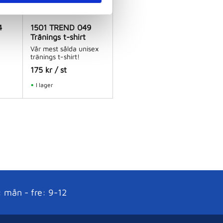
4
1501 TREND 049
Tränings t-shirt
Vår mest sålda unisex
tränings t-shirt!
175
kr
/
st
I lager
: mån - fre: 9-12