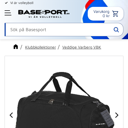
Vi är volleyboll
Varukorg
Meny
0
kr
Klubbkollektioner
Veddige Varberg VBK