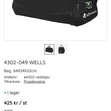
4302-049 WELLS
Bag, 64X34X32cm
Artikelnr
a4302-veddigev
Tillverkare
Piuadrenalina
I lager
425
kr
/
st
Antal