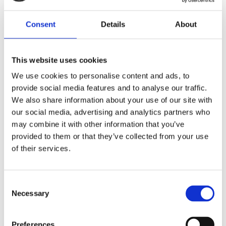
Visa alla produkter från Piuadrenalina
Consent
Details
About
This website uses cookies
Beskrivning
We use cookies to personalise content and ads, to
provide social media features and to analyse our traffic.
Sportbag lagom storlek till din träning. Väskan har
We also share information about your use of our site with
axelrem & vanliga bärhandtag. Stort fack med
our social media, advertising and analytics partners who
blixtlåsöppning på ovansidan. Två sidofack med
may combine it with other information that you’ve
meshmaterial för bra ventlilering av tex. knäskydd
provided to them or that they’ve collected from your use
och blöt handduk.
of their services.
C
Produktinformation
Necessary
o
n
s
Preferences