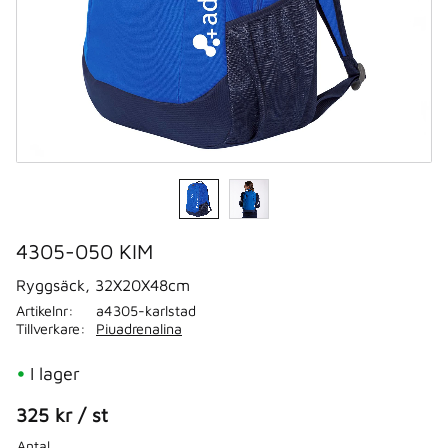
4305-050 KIM
Ryggsäck, 32X20X48cm
Artikelnr
a4305-karlstad
Tillverkare
Piuadrenalina
I lager
325
kr
/
st
Antal