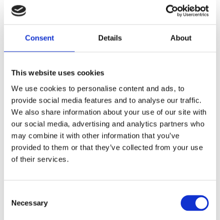
Visa alla produkter från Piuadrenalina
Consent
Details
About
Beskrivning
This website uses cookies
We use cookies to personalise content and ads, to
Ny ryggsäck från +adrenalina, lagom storlek till
provide social media features and to analyse our traffic.
träning oavsett om det är i hallen eller på stranden.
We also share information about your use of our site with
3 fack där stora facket har extra utrymme åt en
our social media, advertising and analytics partners who
läsplatta eller dator. I sida finns ett nätat fack för
may combine it with other information that you’ve
tex. vattenflaska.
provided to them or that they’ve collected from your use
of their services.
Karlstads vita klubblogga trycker vi på framsidan av
ryggsäcken. Vill du sedan komplettera med eget
tryck så passar litet namn eller initial bäst.
C
Necessary
o
n