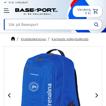
Vi är volleyboll
Varukorg
Meny
0
kr
Klubbkollektioner
Karlstads Volleybollklubb