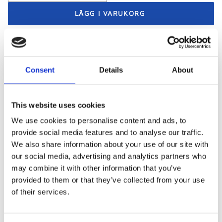
Snabba leveranser
Betala med swish, bank- eller kreditkort
Consent
Details
About
Företag och föreningar - betala mot faktura
This website uses cookies
We use cookies to personalise content and ads, to
Visa alla produkter från Piuadrenalina
provide social media features and to analyse our traffic.
We also share information about your use of our site with
our social media, advertising and analytics partners who
may combine it with other information that you’ve
Beskrivning
provided to them or that they’ve collected from your use
of their services.
Ny ryggsäcks modell i behändig storlek. 1-färgad
rygga av kraftigt och tåligt polyester. Stort fack och