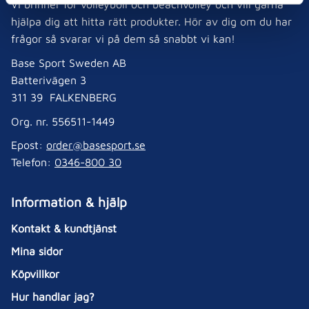
Vi brinner för volleyboll och beachvolley och vill gärna
hjälpa dig att hitta rätt produkter. Hör av dig om du har
frågor så svarar vi på dem så snabbt vi kan!
Base Sport Sweden AB
Batterivägen 3
311 39 FALKENBERG
Org. nr. 556511-1449
Epost:
order@basesport.se
Telefon:
0346-800 30
Information & hjälp
Kontakt & kundtjänst
Mina sidor
Köpvillkor
Hur handlar jag?