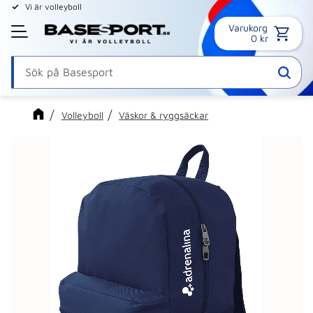
Vi är volleyboll
Varukorg
Meny
0
kr
Volleyboll
Väskor & ryggsäckar