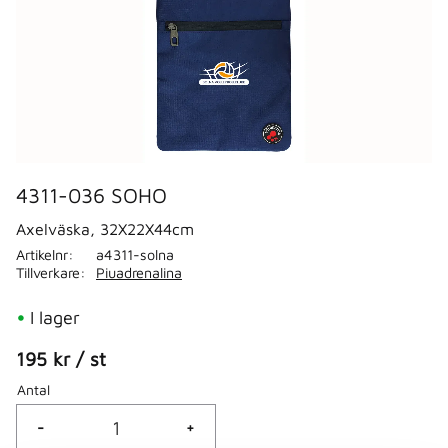
4311-036 SOHO
Axelväska, 32X22X44cm
Artikelnr
a4311-solna
Tillverkare
Piuadrenalina
I lager
195
kr
/
st
Antal
-
+