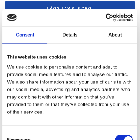
Snabba leveranser
Consent
Details
About
Betala med swish, bank- eller kreditkort
Företag och föreningar - betala mot faktura
This website uses cookies
We use cookies to personalise content and ads, to
provide social media features and to analyse our traffic.
Visa alla produkter från Piuadrenalina
We also share information about your use of our site with
our social media, advertising and analytics partners who
may combine it with other information that you’ve
provided to them or that they’ve collected from your use
Beskrivning
of their services.
Liten smidig axelväska, perfekt när du bara skall ha
C
med telefon & andra småprylar.
Necessary