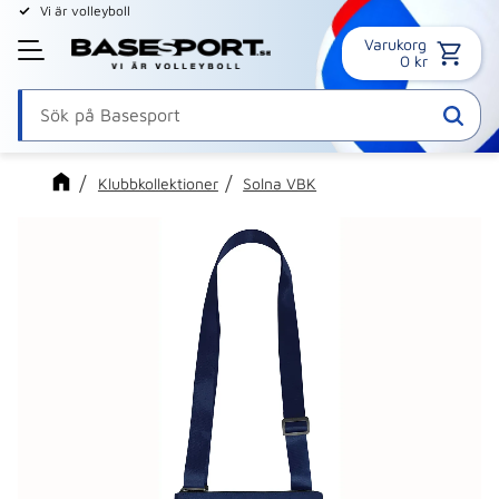
Vi är volleyboll
Varukorg
Meny
0
kr
Klubbkollektioner
Solna VBK