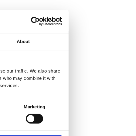
dukter
About
se our traffic. We also share
ers who may combine it with
 services.
4601-049 MT6
ydd
Volleybollknäskydd
Marketing
Vårt mest sålda
volleybollknäskydd
med riktigt bra
passform och
325
kr
/
Par
dämpning.
48 Par i lager