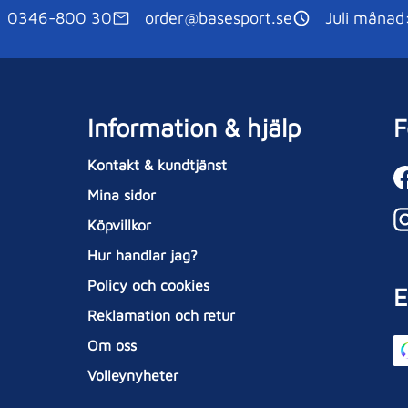
0346-800 30
order@basesport.se
Juli månad
Information & hjälp
F
Kontakt & kundtjänst
Mina sidor
Köpvillkor
Hur handlar jag?
Policy och cookies
E
Reklamation och retur
Om oss
Volleynyheter