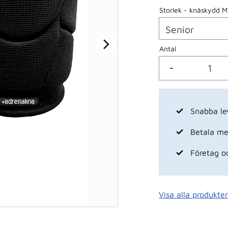
Storlek - knäskydd 
Antal
-
Snabba le
Betala med
Företag o
Visa alla produkte