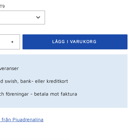
MT9
+
veranser
 swish, bank- eller kreditkort
ch föreningar - betala mot faktura
r från Piuadrenalina