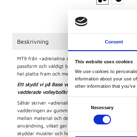
Beskrivning
Consent
MT9 från +adrenalina är vårt mest sålda volleybollknäs
This website uses cookies
passform och väldigt bra vadderat. Vadderingen på 
We use cookies to personalis
hel platta fram och med en design för att skydda dit
information about your use of
Ett skydd vi på Base verkligen kan rekommendera om 
other information that you’ve
vadderade volleybollknäskydd!
C
Såhär skriver +adrenalina: Den högpresterande desig
Necessary
o
vadderingen av gummi + EVA skyddar knäleden i sin h
n
mellan material och design ger ett bekvämt och högkla
s
användning, vilket ger knäet frihet för maximal idrot
e
skyddar muskler och hud från blåmärken och skavsår.
n