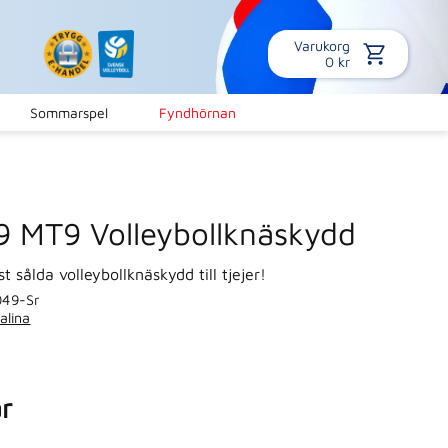
Varukorg
0
kr
Sommarspel
Fyndhörnan
 MT9 Volleybollknäskydd
 sålda volleybollknäskydd till tjejer!
49-Sr
alina
r