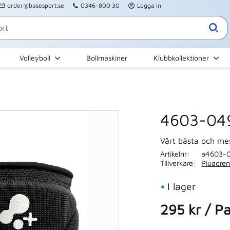
order@basesport.se
0346-800 30
Logga in
Volleyboll
Bollmaskiner
Klubbkollektioner
4603-049
Vårt bästa och mest
Artikelnr
a4603-0
Tillverkare
Piuadren
I lager
295
kr
/
Pa