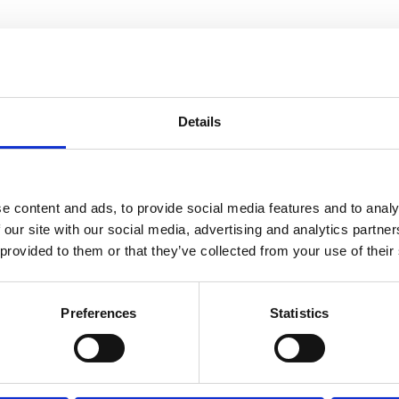
Relaterade pro
BASE FAVORIT!
Details
kydd till tjejer. Bra
denna modell består av en
e content and ads, to provide social media features and to analy
t knä maximalt.
 our site with our social media, advertising and analytics partn
du söker korta och bra
 provided to them or that they’ve collected from your use of their
4602-049 MT7
Volleybollknäsk
nen och den speciella
Preferences
Statistics
Populärt
elhet. Synergieffekterna
volleybollskydd av
ssigt skydd för professionell
världsklass!
tsprestation och samtidigt
355
kr
/
Par
85 Par i lager