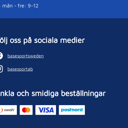
: mån - fre: 9-12
ölj oss på sociala medier
basesportsweden
basesportab
nkla och smidiga beställningar