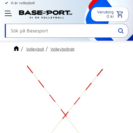
Vi är volleyboll
Varukorg
Meny
0
kr
Volleyboll
Volleybollnät