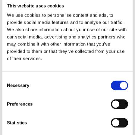
par.
This website uses cookies
Obs! Antenner är skrymmande med sina 180 cm i
We use cookies to personalise content and ads, to
längd så dyrare frakt än normalt tillkommer. Går
provide social media features and to analyse our traffic.
inte att skicka till en privatadress p.g.a längden på
We also share information about your use of our site with
paketet.
our social media, advertising and analytics partners who
may combine it with other information that you’ve
provided to them or that they’ve collected from your use
Produktinformation
of their services.
Relaterade produkter
C
Necessary
o
n
BASE FAVORIT!
s
Preferences
e
n
t
Statistics
S