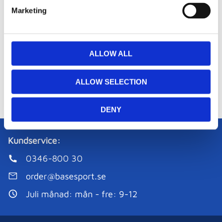
e
Marketing
l
e
c
Base antennhölster
t
Antennhölster för
ALLOW ALL
volleyboll och
i
volleybollantenner
o
ALLOW SELECTION
575
kr
/
Par
n
I lager
DENY
Kundservice:
0346-800 30
order@basesport.se
Juli månad: mån - fre: 9-12