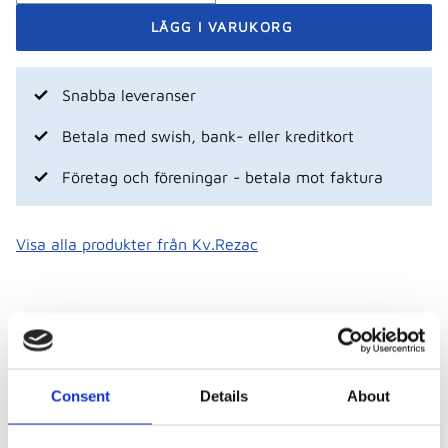
Snabba leveranser
Betala med swish, bank- eller kreditkort
Företag och föreningar - betala mot faktura
Visa alla produkter från Kv.Rezac
Beskrivning
Consent
Details
About
Volleybollantenner av glasfiber, vita med röda
markeringar. Uppfyller regelbokens alla krav.
Säjs i