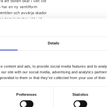
 att bollen ökar i vikt vid
n har en ny ventilform
ventilen och avvärja skador
sutom lagt stor vikt vid
skt läder av återvunnet nylon.
er.
Details
 Officiell FIVB-
e content and ads, to provide social media features and to analy
 our site with our social media, advertising and analytics partn
 provided to them or that they’ve collected from your use of their
OS och världsturneringar.
 beachvolleyboll
, godkänd av
Preferences
Statistics
inkta design och FIVB-logotyp
al prestanda och pålitlig