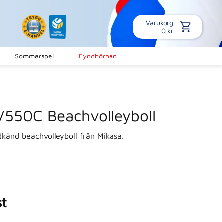
Varukorg
0
kr
Sommarspel
Fyndhörnan
V550C Beachvolleyboll
änd beachvolleyboll från Mikasa.
st