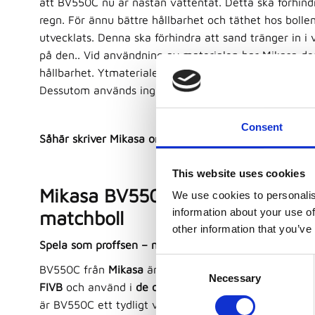
att BV550C nu är nästan vattentät. Detta ska förhindra
regn. För ännu bättre hållbarhet och täthet hos bolle
utvecklats. Denna ska förhindra att sand tränger in i 
på den.. Vid användning av materialen har Mikasa des
hållbarhet. Ytmaterialet är ett högkvalitativt synteti
Dessutom används inga lösningsmedelsbaserade färg
Consent
Såhär skriver Mikasa om denna modell:
This website uses cookies
Mikasa BV550C Beachvolleyboll –
We use cookies to personalis
information about your use of
matchboll
other information that you’ve
Spela som proffsen – med samma boll som används i 
C
BV550C från
Mikasa
är den
officiella matchbollen för
Necessary
o
FIVB
och använd i
de olympiska spelen
. Med sin dist
n
är BV550C ett tydligt val för spelare som vill ha
maxim
s