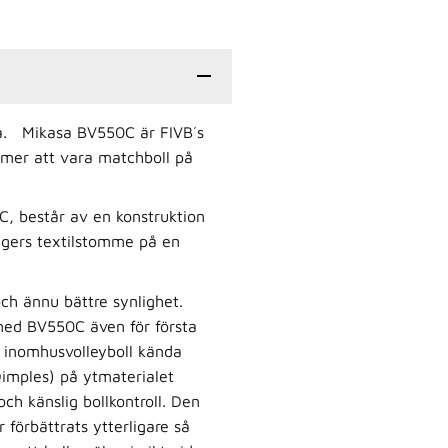
sa. Mikasa BV550C är FIVB´s
mmer att vara matchboll på
C, består av en konstruktion
agers textilstomme på en
ch ännu bättre synlighet.
med BV550C även för första
 inomhusvolleyboll kända
imples) på ytmaterialet
ch känslig bollkontroll. Den
förbättrats ytterligare så