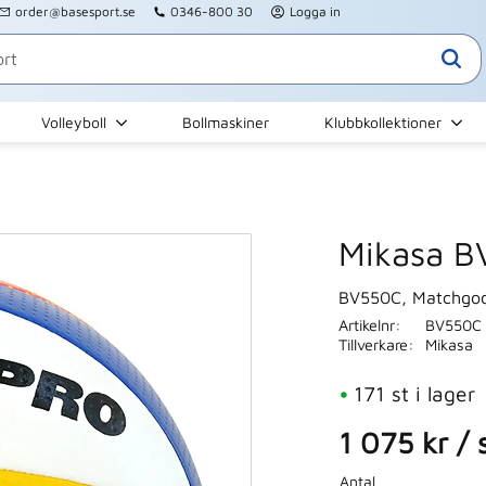
order@basesport.se
0346-800 30
Logga in
Volleyboll
Bollmaskiner
Klubbkollektioner
Mikasa B
BV550C, Matchgodk
Artikelnr
BV550C
Tillverkare
Mikasa
171 st i lager
1 075
kr
/
Antal