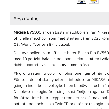
Beskrivning
Mikasa BV550C
är den bästa matchbollen från Mika
officiella matchboll som med starten våren 2023 ko
OS, World Tour och EM slutspel.
Den nya bollen, som officiellt heter Beach Pro BV550
med 10 perfekt balanserade paneldelar samt en tvål
dubbelskiktad "No-Leak" butylgummiblåsa.
Färgkontrasten i tricolor kombinationen ger utmärkt o
Förutom de optiska nyheterna introducerar MIKASA 
gången inom beachvolleyboll den beprövade och från
Dimple-teknologin. De många små fördjupningarna (D
förbättrar inte bara greppet utan ger också maximal o
patenterade och unika TwinSTLock-sömteknologin har 