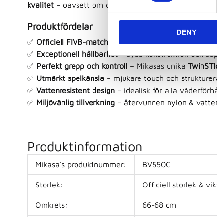
kvalitet
– oavsett om du spelar på elitnivå eller bara 
e
n
Produktfördelar
DENY
t
✅
Officiell FIVB-matchboll
– använd i internationella
S
✅
Exceptionell hållbarhet
– sydd konstruktion och su
e
✅
Perfekt grepp och kontroll
– Mikasas unika
TwinSTl
l
✅
Utmärkt spelkänsla
– mjukare touch och strukturer
e
✅
Vattenresistent design
– idealisk för alla väderförh
c
✅
Miljövänlig tillverkning
– återvunnen nylon & vatte
t
i
o
n
Produktinformation
Mikasa´s produktnummer:
BV550C
Storlek:
Officiell storlek & v
Omkrets:
66-68 cm