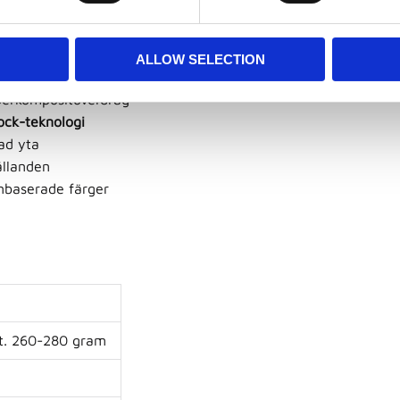
älskar sporten.
ALLOW SELECTION
 turneringar och OS
perkompositöverdrag
ock-teknologi
ad yta
ållanden
nbaserade färger
ikt. 260-280 gram