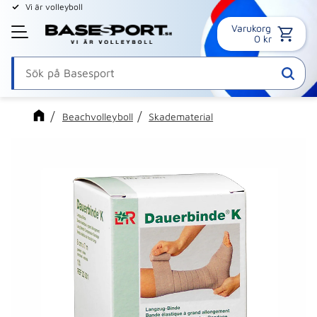
Vi är volleyboll
Varukorg
Meny
0
kr
Beachvolleyboll
Skadematerial