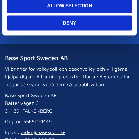
o
ALLOW SELECTION
0346-800 30
n
order@basesport.se
DENY
Juli månad: mån - fre: 9-12
Base Sport Sweden AB
Vi brinner för volleyboll och beachvolley och vill gärna
hjälpa dig att hitta rätt produkter. Hör av dig om du har
frågor så svarar vi på dem så snabbt vi kan!
Base Sport Sweden AB
Batterivägen 3
311 39 FALKENBERG
Org. nr. 556511-1449
Epost:
order@basesport.se