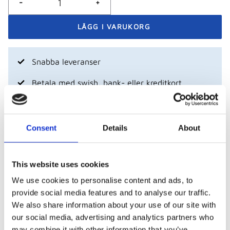
-
+
Snabba leveranser
Betala med swish, bank- eller kreditkort
Företag och föreningar - betala mot faktura
Consent
Details
About
Visa alla produkter från Dauerbinde K
This website uses cookies
Beskrivning
We use cookies to personalise content and ads, to
provide social media features and to analyse our traffic.
Lång sträckförmåga och flexibel kompression gör
We also share information about your use of our site with
Dauerbinde till ett utmärkt val för volleybollspelare
our social media, advertising and analytics partners who
som vill ha stabilt stöd vid tex. en fotledsstukning.
may combine it with other information that you’ve