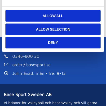
e
kontakt med oss för att få exakt pris.
c
t
ALLOW ALL
i
o
Produktinformation
ALLOW SELECTION
n
DENY
Kundservice:
0346-800 30
order@basesport.se
Juli månad: mån - fre: 9-12
Base Sport Sweden AB
Vi brinner för volleyboll och beachvolley och vill gärna