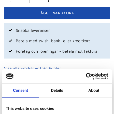
-
+
Snabba leveranser
Betala med swish, bank- eller kreditkort
Företag och föreningar - betala mot faktura
Visa alla produkter från Funtec
Beskrivning
Consent
Details
About
Balkenset bestående av 6 panntryckimpregnerade
träbalkarbalkar, vardera med måtten 1500 x 88 x
This website uses cookies
88 mm. Det är alltså en komplett uppsättning till ett