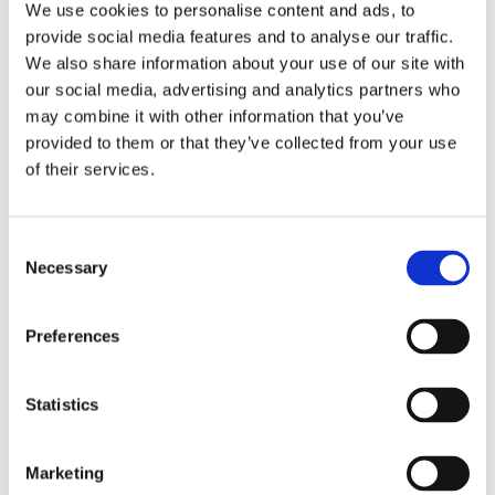
We use cookies to personalise content and ads, to
par Funtec Pro Beach stolpar.
provide social media features and to analyse our traffic.
Träbalkarna förs in i foten av City Beach T-fot och
We also share information about your use of our site with
our social media, advertising and analytics partners who
hela nätsystemet hålls på plats med vikten av
may combine it with other information that you’ve
sanden. Den överlägsna styrka och hållbarhet av
provided to them or that they’ve collected from your use
detta system har visat sig vara under många år i
of their services.
olika tillämpningar.
Träbalkarna är en naturprodukt. Det har
specialbehandlats för ständig kontakt med marken,
C
vilket gör den lämplig för långtidsanvändning i
Necessary
o
dåligt väder. Normalt så klarar dom ca 5 säsonger
n
innan dom behöver bytas ut.
s
Preferences
e
n
Leveranstiden på detta system är ca 2-3 veckor,
t
Statistics
skickas direkt från Tyskland till dig för att spara tid
S
och fraktkostnad.
e
Marketing
l
OBS! FRAKTKOSTNAD tillkommer så tag gärna