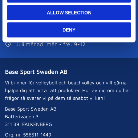
i
o
Kundservice:
ALLOW SELECTION
n
0346-800 30
DENY
order@basesport.se
Juli månad: mån - fre: 9-12
Base Sport Sweden AB
Vi brinner för volleyboll och beachvolley och vill gärna
hjälpa dig att hitta rätt produkter. Hör av dig om du har
frågor så svarar vi på dem så snabbt vi kan!
Base Sport Sweden AB
Batterivägen 3
311 39 FALKENBERG
Org. nr. 556511-1449