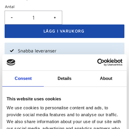
Antal
-
+
Snabba leveranser
Betala med swish, bank- eller kreditkort
Företag och föreningar - betala mot faktura
Consent
Details
About
Visa alla produkter från Funtec
This website uses cookies
We use cookies to personalise content and ads, to
Beskrivning
provide social media features and to analyse our traffic.
We also share information about your use of our site with
our social media, advertising and analytics partners who