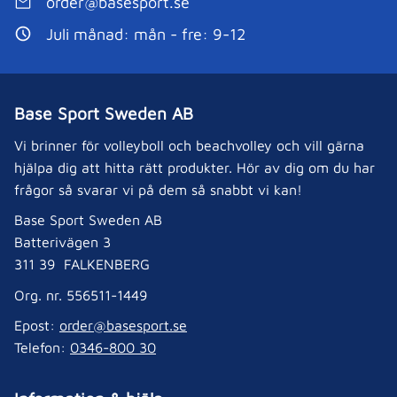
order@basesport.se
Juli månad: mån - fre: 9-12
Base Sport Sweden AB
Vi brinner för volleyboll och beachvolley och vill gärna
hjälpa dig att hitta rätt produkter. Hör av dig om du har
frågor så svarar vi på dem så snabbt vi kan!
Base Sport Sweden AB
Batterivägen 3
311 39 FALKENBERG
Org. nr. 556511-1449
Epost:
order@basesport.se
Telefon:
0346-800 30