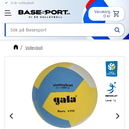
Vi är volleyboll
Varukorg
Meny
0
kr
Volleyboll