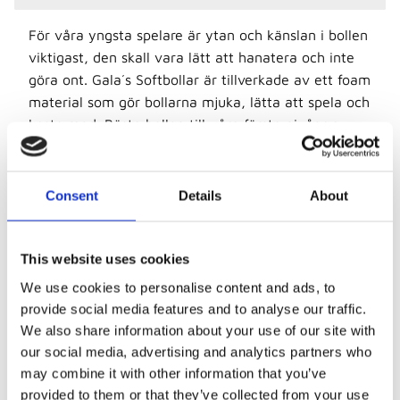
För våra yngsta spelare är ytan och känslan i bollen
viktigast, den skall vara lätt att hanatera och inte
göra ont. Gala´s Softbollar är tillverkade av ett foam
material som gör bollarna mjuka, lätta att spela och
kasta med. Bästa bollen till våra första nivåer av
Kidsvolley. Väger endast 170 gram. För barn i åldern
5-10 år
Consent
Details
About
Precis som alla Gala´s volleybollar är dom
handgjorda i Tjeckien.
This website uses cookies
Såhär skriver Gala om denna bollen:
We use cookies to personalise content and ads, to
provide social media features and to analyse our traffic.
• the ultralight ball is recommended for starting
We also share information about your use of our site with
volleyball juniors
our social media, advertising and analytics partners who
• the surface of the ball is made of special
may combine it with other information that you’ve
lightweight foam material, which is very pleasant to
provided to them or that they’ve collected from your use