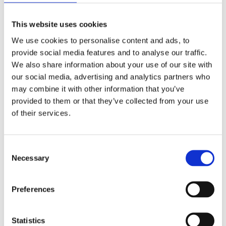
För våra yngsta spelare är ytan och känslan i bollen
This website uses cookies
viktigast, den skall vara lätt att hanatera och inte
We use cookies to personalise content and ads, to
göra ont. Gala´s Softbollar är tillverkade av ett foam
provide social media features and to analyse our traffic.
material som gör bollarna mjuka, lätta att spela och
We also share information about your use of our site with
kasta med. Bästa bollen till våra första nivåer av
our social media, advertising and analytics partners who
Kidsvolley. Väger endast 170 gram. För barn i åldern
may combine it with other information that you’ve
5-10 år
provided to them or that they’ve collected from your use
Precis som alla Gala´s volleybollar är dessa bollarna
of their services.
handgjorda i Tjeckien.
C
Necessary
o
Såhär skriver Gala om denna bollen:
n
• Den ultralätta bollen rekommenderas för juniorer
s
Preferences
som börjar spela volleyboll
e
• Bollens yta är tillverkad av ett speciellt lätt
n
t
Statistics
skummaterial som känns mycket behagligt mot