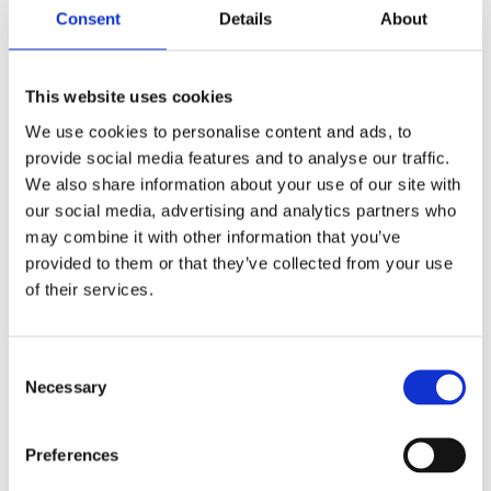
Consent
Details
About
Professionals. Dr. Kenzo Kase and Kinesio bring you
Kinesio® Tex Gold FP. Backed by research and
development since the early 1970’s, Kinesio
This website uses cookies
continues to make advancements in technology
We use cookies to personalise content and ads, to
that continues the ReEvolution and fulfill the
provide social media features and to analyse our traffic.
original vision; Taping the Worldfor Health. The
We also share information about your use of our site with
famous wave pattern provides enhanced and
our social media, advertising and analytics partners who
patented Fingerprint [FP] technology and a
may combine it with other information that you’ve
patented Nano Touch stimulation to the epidermis
provided to them or that they’ve collected from your use
and superficial layers of the skin. Kinesio® Tex Gold
of their services.
FP mimics a gentle human touch while providing a
Micro-Grip™ deep set adhesive, applied during the
manufacturing process, resulting in improved grip
C
and hold with less adhesive surface area.
Necessary
o
n
Highest Grade Cotton with Improved
s
Breathability
Preferences
e