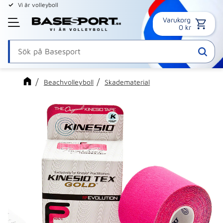
Vi är volleyboll
Varukorg
Meny
0
kr
Beachvolleyboll
Skadematerial