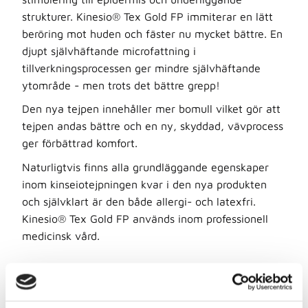
strukturer. Kinesio® Tex Gold FP immiterar en lätt
beröring mot huden och fäster nu mycket bättre. En
djupt självhäftande microfattning i
tillverkningsprocessen ger mindre självhäftande
ytområde - men trots det bättre grepp!
Den nya tejpen innehåller mer bomull vilket gör att
tejpen andas bättre och en ny, skyddad, vävprocess
ger förbättrad komfort.
Naturligtvis finns alla grundläggande egenskaper
inom kinseiotejpningen kvar i den nya produkten
och självklart är den både allergi- och latexfri.
Kinesio® Tex Gold FP används inom professionell
medicinsk vård.
Såhär skriver Kineso Tex om sin tejp:
Developed exclusively for Kinesio Medical