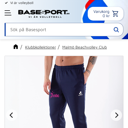
Vi är volleyboll
Varukorg
Meny
0
kr
Klubbkollektioner
Malmö Beachvolley Club