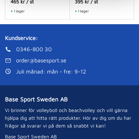
465
kr
/
st
395
kr
/
st
I lager
I lager
Kundservice:
0346-800 30
order@basesport.se
Juli månad: mån - fre: 9-12
Base Sport Sweden AB
Vi brinner för volleyboll och beachvolley och vill gärna
hjälpa dig att hitta rätt produkter. Hör av dig om du har
frågor så svarar vi på dem så snabbt vi kan!
Base Sport Sweden AB