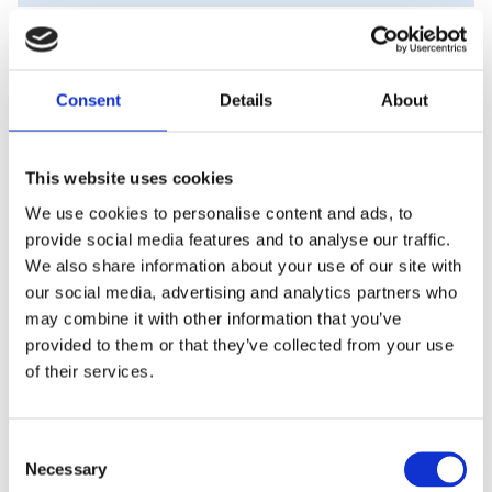
Visa alla produkter från Piuadrenalina
Consent
Details
About
Beskrivning
This website uses cookies
+adrenalina 3002 TRIBAL Sweatpants i bra kvalitét,
We use cookies to personalise content and ads, to
rak byxa med mudd och med två fickor fram. I
provide social media features and to analyse our traffic.
midjan så har byxan både resår och snörning.
We also share information about your use of our site with
Liten diskret +adrenalina logotype på vänster ben.
our social media, advertising and analytics partners who
Dessa byxor passar perfekt till 3001 BILL,
may combine it with other information that you’ve
sweatshirt.
På motsatt sida trycker vi klubbloggan.
provided to them or that they’ve collected from your use
of their services.
Produktinformation
C
Necessary
o