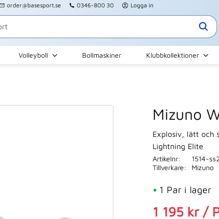
order@basesport.se
0346-800 30
Logga in
Volleyboll
Bollmaskiner
Klubbkollektioner
Mizuno Wa
Explosiv, lätt och
Lightning Elite
Artikelnr
1514-ss
Tillverkare
Mizuno
1 Par i lager
Nedsatt pri
1 195
kr
/