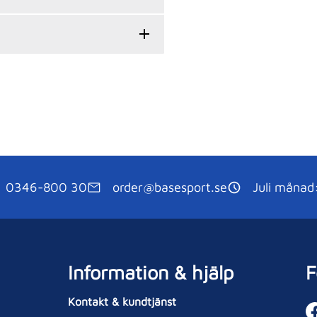
0346-800 30
order@basesport.se
Juli månad
Information & hjälp
F
Kontakt & kundtjänst