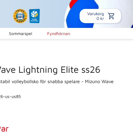
Varukorg
0
kr
Sommarspel
Fyndhörnan
ve Lightning Elite ss26
 stabil volleybollsko för snabba spelare - Mizuno Wave
26-us-us85
s:
Par