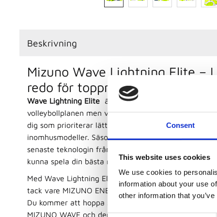
Beskrivning
Mizuno Wave Lightning Elite – L
redo för toppnivå
Wave Lightning Elite
är en favorit bland spelare i all
volleybollplanen men vår uppfattning att den passar bä
dig som prioriterar lätta och smidiga skor. En av Miz
Consent
inomhusmodeller. Säsongens utgåva är helt nyutveckl
senaste teknologin från Mizuno, vilket gör modellen o
This website uses cookies
kunna spela din bästa match någonsin.
We use cookies to personalis
Med Wave Lightning Elite får du uppleva mjuk dämpn
information about your use of
tack vare MIZUNO ENERZY NXT i framfoten, samt M
other information that you’ve
Du kommer att hoppa snabbare och högre än någonsi
MIZUNO WAVE och den rundade hälkonstruktionen. All