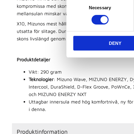
C
kompromissa med skons vikt – endast 300 gram. Ventil
Necessary
o
mellansulan minskar värme och fukt inne i skon.
n
s
X10, Mizunos mest hållbara gummi, används i de dela
e
utsatta för slitage. DuraShield-teknologi i framfoten 
n
skons livslängd genom ökad slitstyrka.
DENY
t
S
e
Produktdetaljer
l
Vikt: 290 gram
e
Teknologier
: Mizuno Wave, MIZUNO ENERZY, Dy
c
Intercool, DuraShield, D-Flex Groove, PoWnCe,
t
och MIZUNO ENERZY NXT
i
o
Uttagbar innersula med hög komfortnivå, ny för
n
i denna.
Produktinformation