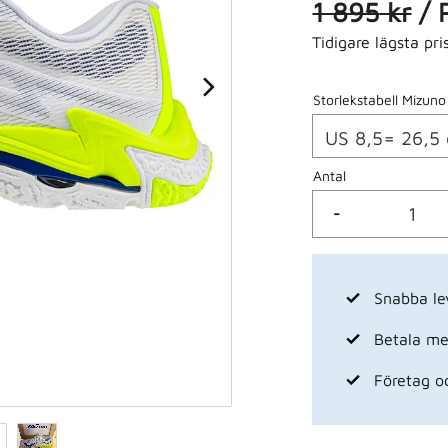
Ordinarie p
1 895
kr
/
Tidigare lägsta pri
Storlekstabell Mizuno
Antal
-
Snabba le
Betala med
Företag o