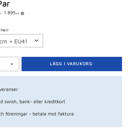
ris:
Par
s:
1 895
KR
 Herr
+
veranser
 swish, bank- eller kreditkort
ch föreningar - betala mot faktura