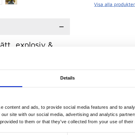
Visa alla produkte
ätt, explosiv &
a positioner på
st till passare, libero och
unos mest sålda
Details
ad och innehåller den
ptimerad för att du ska
e content and ads, to provide social media features and to analy
ing och aggressiv respons
 our site with our social media, advertising and analytics partn
IZUNO ENERZY i mellansulan.
 provided to them or that they’ve collected from your use of their
n med stöd från den nya
t detta utan att