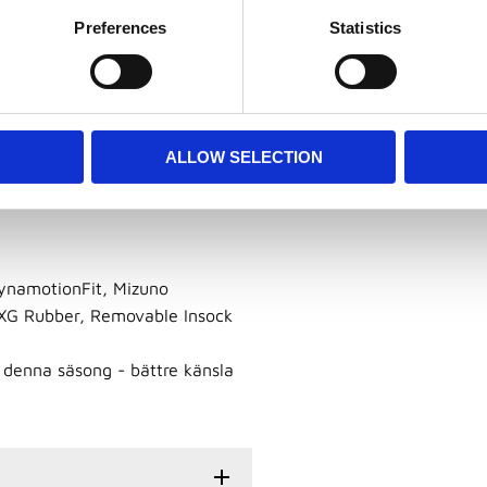
ationssystem i full längd i
Preferences
Statistics
r av yttersulan som är mest
skyddar tårna och förlänger
ALLOW SELECTION
namotionFit, Mizuno
 XG Rubber, Removable Insock
 denna säsong - bättre känsla