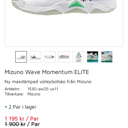
Mizuno Wave Momentum ELITE
Ny maxdämpad volleybollsko från Mizuno
Artikelnr
1530-aw25-us11
Tillverkare
Mizuno
2 Par i lager
Nedsatt pris:
1 195
kr
/
Par
Ordinarie pris:
1 900
kr
/
Par