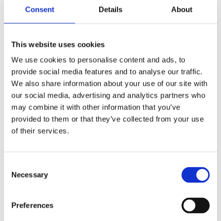
komfort. Den här toppmodellen från Mizuno är
Consent
Details
About
framtagen för spelare på högsta nivå – med
snabbhet, precision och rörelsefrihet i fokus.
MIZUNO ENERZY (FOAM):
Ger mångsidig
This website uses cookies
användning samtidigt som den bibehåller mjukhet
We use cookies to personalise content and ads, to
och spänst. Bidrar till att förbättra din
provide social media features and to analyse our traffic.
prestationsförmåga.
We also share information about your use of our site with
Dura Shield:
Skyddar tån mot slitage och friktion
our social media, advertising and analytics partners who
mot golvet.
may combine it with other information that you’ve
DynamotionFit Bootie-konstruktion:
Sömlös innersko
provided to them or that they’ve collected from your use
som omsluter foten för en bekväm, åtsittande
of their services.
passform och maximal stabilitet.
MIZUNO WAVE®:
Wave-plattan fördelar kraften
C
från nedslaget över ett större område och skapar en
Necessary
o
stabil grund med överlägsen stötdämpning.
n
XG Rubber:
Slitstark specialgummi med extra bra
s
grepp mot golvet.
Preferences
e
Uttagbar innersula:
För anpassad komfort och