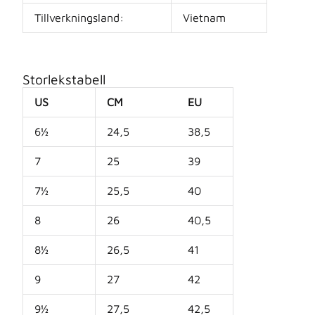
Tillverkningsland:
Vietnam
Storlekstabell
US
CM
EU
6½
24,5
38,5
7
25
39
7½
25,5
40
8
26
40,5
8½
26,5
41
9
27
42
9½
27,5
42,5