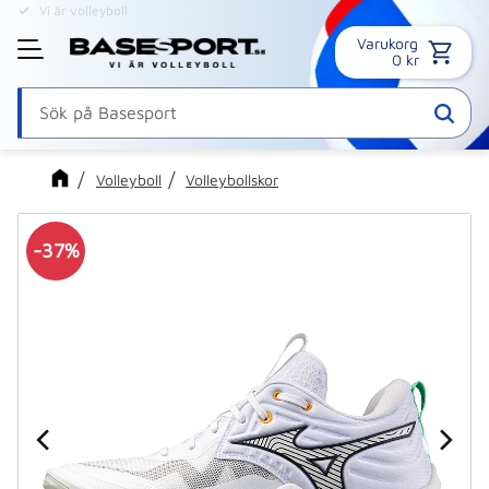
Vi är volleyboll
Online sedan 1995
Varukorg
Meny
0
kr
Volleyboll
Volleybollskor
37
%