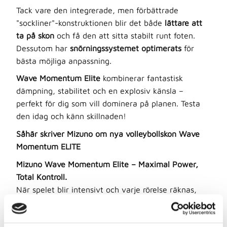
Tack vare den integrerade, men förbättrade
"sockliner"-konstruktionen blir det både
lättare att
ta på skon
och få den att sitta stabilt runt foten.
Dessutom har
snörningssystemet optimerats
för
bästa möjliga anpassning.
Wave Momentum Elite
kombinerar fantastisk
dämpning, stabilitet och en explosiv känsla –
perfekt för dig som vill dominera på planen. Testa
den idag och känn skillnaden!
Såhär skriver Mizuno om nya volleybollskon Wave
Momentum ELITE
Mizuno Wave Momentum Elite – Maximal Power,
Total Kontroll.
När spelet blir intensivt och varje rörelse räknas,
levererar
Wave Momentum Elite
det du behöver:
explosiv kraft, smidig stabilitet och oöverträffad