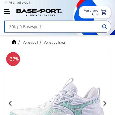
Vi är volleyboll
Varukorg
Meny
0
kr
Volleyboll
Volleybollskor
37
%