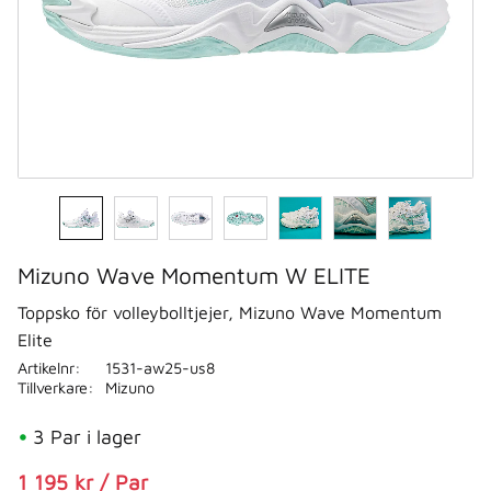
Mizuno Wave Momentum W ELITE
Toppsko för volleybolltjejer, Mizuno Wave Momentum
Elite
Artikelnr
1531-aw25-us8
Tillverkare
Mizuno
3 Par i lager
Nedsatt pris:
1 195
kr
/
Par