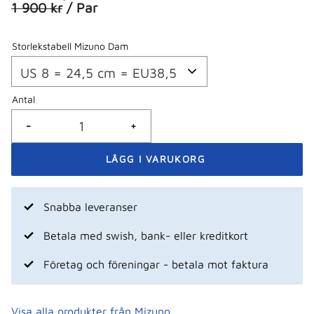
Ordinarie pris:
1 900
kr
/
Par
Storlekstabell Mizuno Dam
Antal
-
+
Snabba leveranser
Betala med swish, bank- eller kreditkort
Företag och föreningar - betala mot faktura
Visa alla produkter från Mizuno