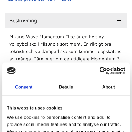
Beskrivning
Mizuno Wave Momentum Elite är en helt ny
volleybollsko i Mizuno´s sortiment. En riktigt bra
teknisk och väldämpad sko som kommer uppskattas
av många. Påminner om den tidigare Momentum 3
skon men har flera uppdateringar, bl.a har Mizuno
gjort samma passform/storlek på Momentum Elite
som på övriga Mizuno skor, fram i skon har man
Consent
Details
About
använt ett ännu luftigare mesh material i
ovandelen, det sk. sockerline dvs. plösen sitter fast
men är nu lättar att komma i skon än tidigare och
This website uses cookies
snörningen är också förbättrad.
We use cookies to personalise content and ads, to
Såhär skriver Mizuno om nya volleybollskon Wave
provide social media features and to analyse our traffic.
Momentum ELITE
We also share information about your use of our site with