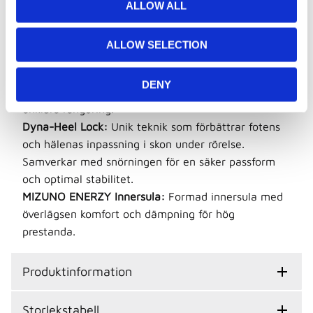
t
MIZUNO WAVE®:
Wave-plattan fördelar kraften
ALLOW ALL
i
från nedslaget över ett större område och skapar en
o
stabil grund med överlägsen stötdämpning.
ALLOW SELECTION
n
XG Rubber:
Slitstark specialgummi med extra bra
grepp mot golvet.
DENY
Uttagbar innersula:
För anpassad komfort och
enklare rengöring.
Dyna-Heel Lock:
Unik teknik som förbättrar fotens
och hälenas inpassning i skon under rörelse.
Samverkar med snörningen för en säker passform
och optimal stabilitet.
MIZUNO ENERZY Innersula:
Formad innersula med
överlägsen komfort och dämpning för hög
prestanda.
Produktinformation
Storlekstabell