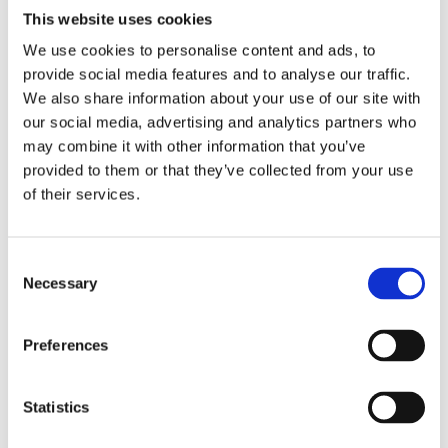
This website uses cookies
Innehåller klister med lite zinkoxid, tillverkad i
We use cookies to personalise content and ads, to
bomullsväv med naturgummi och latex. Mindre
provide social media features and to analyse our traffic.
ventilation men suger inte till sig fukt. Enkel att riva
We also share information about your use of our site with
av tack vare den taggade kanten.
our social media, advertising and analytics partners who
may combine it with other information that you’ve
Produktinformation
provided to them or that they’ve collected from your use
of their services.
Relaterade produkter
C
Necessary
o
n
s
Preferences
e
n
t
Statistics
S