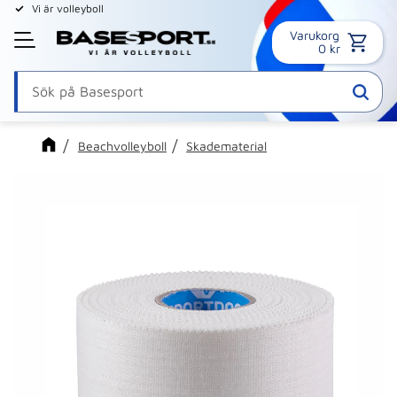
Vi är volleyboll
Varukorg
Meny
0
kr
Beachvolleyboll
Skadematerial