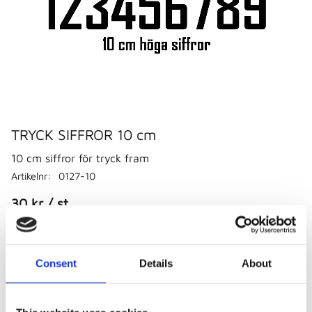
TRYCK SIFFROR 10 cm
10 cm siffror för tryck fram
Artikelnr
0127-10
30
kr
/
st
Antal
-
+
Consent
Details
About