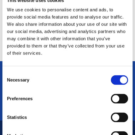
This website uses cookies
Snabba leveranser
We use cookies to personalise content and ads, to
provide social media features and to analyse our traffic.
Betala med swish, bank- eller kreditkort
We also share information about your use of our site with
our social media, advertising and analytics partners who
Företag och föreningar - betala mot faktura
may combine it with other information that you’ve
provided to them or that they’ve collected from your use
of their services.
C
Kundservice:
Necessary
o
0346-800 30
n
s
order@basesport.se
Preferences
e
Juli månad: mån - fre: 9-12
n
t
Statistics
S
e
Base Sport Sweden AB