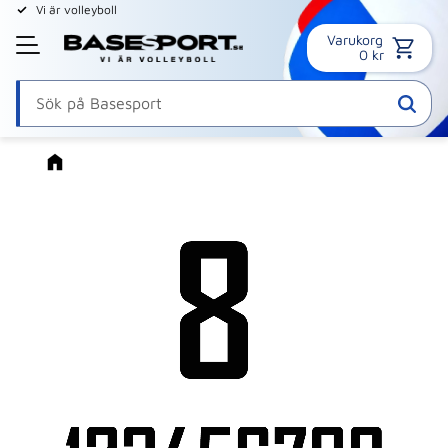
Vi är volleyboll
Varukorg
Meny
0
kr