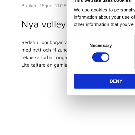
This website uses cookies
Butiken
16 juni 2025
We use cookies to personalis
information about your use of
Nya volleybollskor är på v
other information that you’ve
C
Redan i Juni börjar vi få hem höstsäsongens volleybo
Necessary
o
med nytt och Mizuno släpper en uppdaterad versio
n
tekniska förbättringar men stora nyheten är att pa
s
Lite tajtare än gamla modellen.
e
n
DENY
t
S
e
l
e
c
t
i