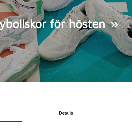
ybollskor för hösten
Details