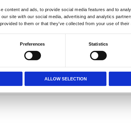
e content and ads, to provide social media features and to analy
 our site with our social media, advertising and analytics partn
äg in nu!
 provided to them or that they’ve collected from your use of their
llskor och första leverantör att leverera är Japanska Mizuno. 
Preferences
Statistics
n av deras bästa volleybollsko, Mizuno Wave Momentum Elit
ssformen/lästen på Momentum Elite är lite mer som övriga Mi
Volleyboll
ALLOW SELECTION