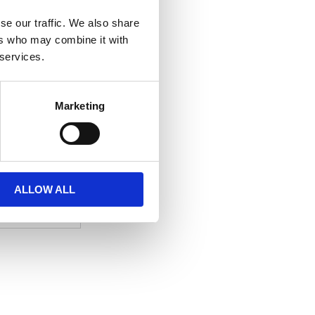
se our traffic. We also share
ers who may combine it with
 services.
Alltid kul
Marketing
e. Nya
zuno skor.
ALLOW ALL