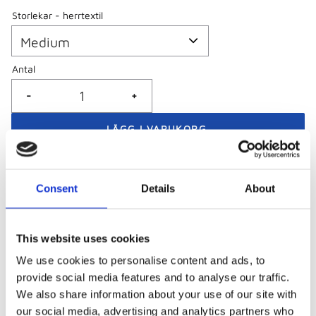
Storlekar - herrtextil
Antal
-
+
Snabba leveranser
Consent
Details
About
Betala med swish, bank- eller kreditkort
Företag och föreningar - betala mot faktura
This website uses cookies
We use cookies to personalise content and ads, to
provide social media features and to analyse our traffic.
Visa alla produkter från Piuadrenalina
We also share information about your use of our site with
our social media, advertising and analytics partners who