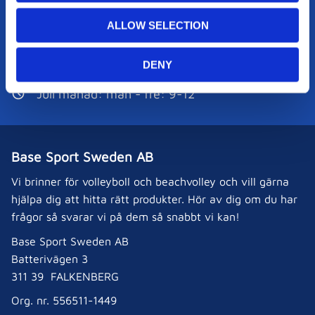
o
Kundservice:
ALLOW SELECTION
n
0346-800 30
DENY
order@basesport.se
Juli månad: mån - fre: 9-12
Base Sport Sweden AB
Vi brinner för volleyboll och beachvolley och vill gärna
hjälpa dig att hitta rätt produkter. Hör av dig om du har
frågor så svarar vi på dem så snabbt vi kan!
Base Sport Sweden AB
Batterivägen 3
311 39 FALKENBERG
Org. nr. 556511-1449