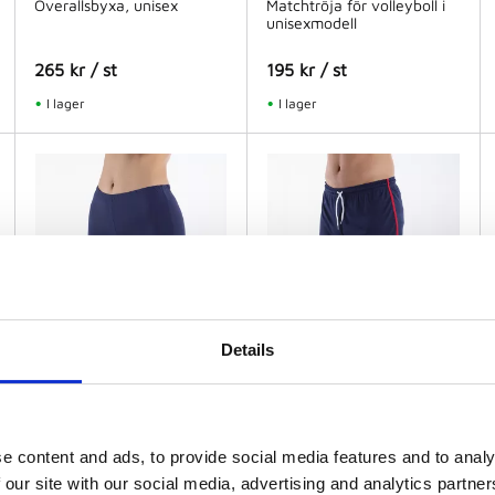
Overallsbyxa, unisex
Matchtröja för volleyboll i
unisexmodell
265
kr
/
st
195
kr
/
st
I lager
I lager
Details
2005 ELITE 036
2006 TORRES 0115
Volleyboll tights
Träningsshorts
Mycket populära korta
Herrshorts med resår och
e content and ads, to provide social media features and to analy
tights från +adrenalina
snörning i midjan.
 our site with our social media, advertising and analytics partn
225
kr
/
st
200
kr
/
st