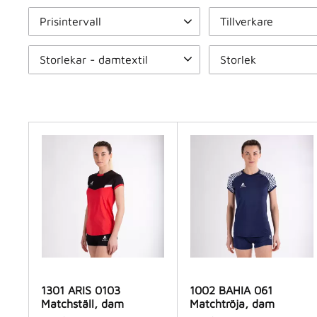
Prisintervall
Tillverkare
125
625
Piuadrenalina
18
Storlekar - damtextil
Storlek
Small
2
Medium
2
XS/S
2
M/L
2
Large
2
X-Large
2
XL/XXL
2
Visa fler
1301 ARIS 0103
1002 BAHIA 061
Matchställ, dam
Matchtröja, dam