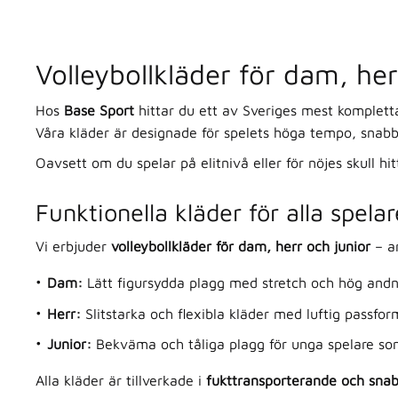
Volleybollkläder för dam, her
Hos
Base Sport
hittar du ett av Sveriges mest komplet
Våra kläder är designade för spelets höga tempo, snab
Oavsett om du spelar på elitnivå eller för nöjes skull hi
Funktionella kläder för alla spelar
Vi erbjuder
volleybollkläder för dam, herr och junior
– an
Dam:
Lätt figursydda plagg med stretch och hög and
Herr:
Slitstarka och flexibla kläder med luftig passfor
Junior:
Bekväma och tåliga plagg för unga spelare som 
Alla kläder är tillverkade i
fukttransporterande och sna