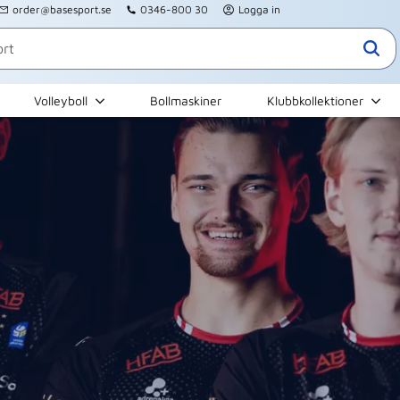
order@basesport.se
0346-800 30
Logga in
Volleyboll
Bollmaskiner
Klubbkollektioner