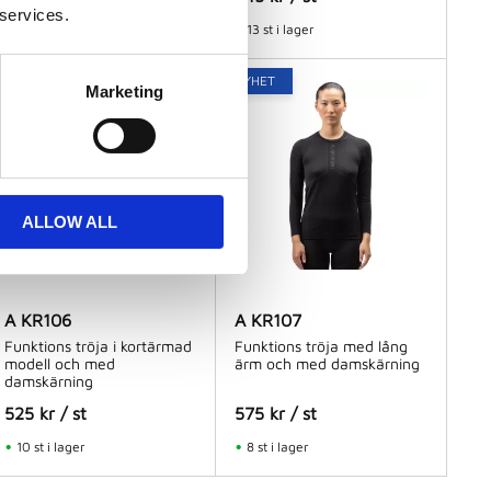
 services.
I lager
13 st i lager
NYHET
NYHET
Marketing
ALLOW ALL
A KR106
A KR107
Funktions tröja i kortärmad
Funktions tröja med lång
modell och med
ärm och med damskärning
damskärning
525
kr
/
st
575
kr
/
st
10 st i lager
8 st i lager