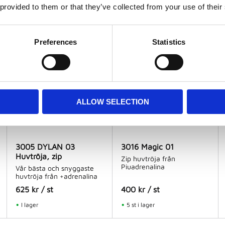
 provided to them or that they’ve collected from your use of their
I lager
I lager
NYHET
Preferences
Statistics
ALLOW SELECTION
3005 DYLAN 03
3016 Magic 01
Huvtröja, zip
Zip huvtröja från
Piuadrenalina
Vår bästa och snyggaste
huvtröja från +adrenalina
625
kr
/
st
400
kr
/
st
I lager
5 st i lager