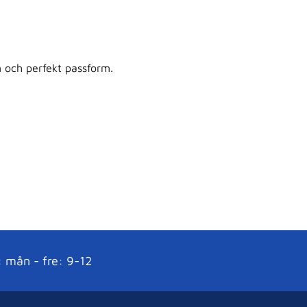
n och perfekt passform.
: mån - fre: 9-12