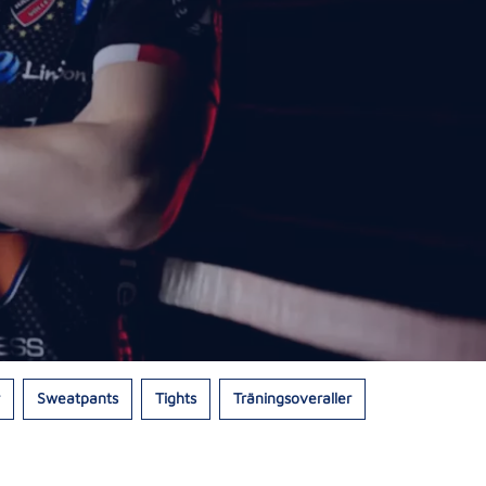
Sweatpants
Tights
Träningsoveraller