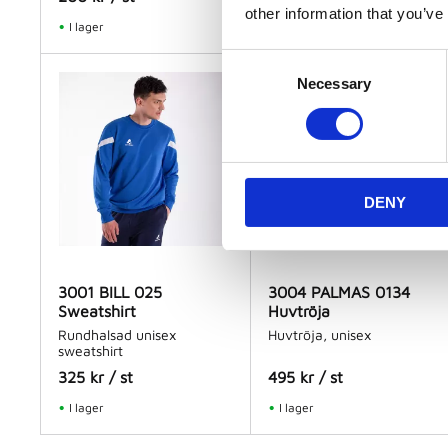
other information that you’ve
I lager
I lager
C
Necessary
o
n
s
e
n
DENY
t
S
e
l
3001 BILL 025
3004 PALMAS 0134
e
Sweatshirt
Huvtröja
c
Rundhalsad unisex
Huvtröja, unisex
t
sweatshirt
i
325
kr
/
st
495
kr
/
st
o
I lager
I lager
n