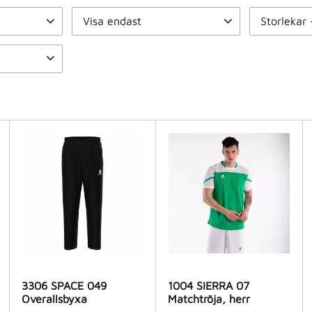
Visa endast
Storlekar 
Finns i lager
18
3X-Small
X-Small
Visa fler
3306 SPACE 049
1004 SIERRA 07
Overallsbyxa
Matchtröja, herr