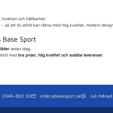
, funktion och hållbarhet.
l
– så att du alltid kan räkna med hög kvalitet, modern desig
s Base Sport
kläder
redan idag.
alltid med
bra priser, hög kvalitet och snabba leveranser
.
0346-800 30
order@basesport.se
Juli månad