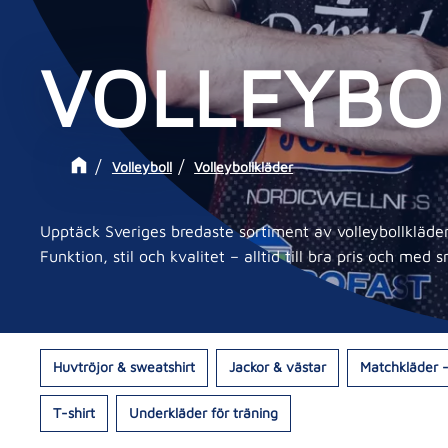
VOLLEYBO
Volleyboll
Volleybollkläder
Upptäck Sveriges bredaste sortiment av volleybollkläder
Funktion, stil och kvalitet – alltid till bra pris och med 
Huvtröjor & sweatshirt
Jackor & västar
Matchkläder -
T-shirt
Underkläder för träning