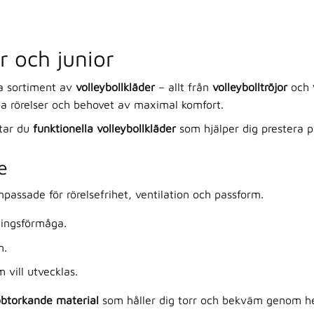
r och junior
ta sortiment av
volleybollkläder
– allt från
volleybolltröjor
och
ba rörelser och behovet av maximal komfort.
ttar du
funktionella volleybollkläder
som hjälper dig prestera p
e
passade för rörelsefrihet, ventilation och passform.
ningsförmåga.
m.
vill utvecklas.
bbtorkande material
som håller dig torr och bekväm genom he