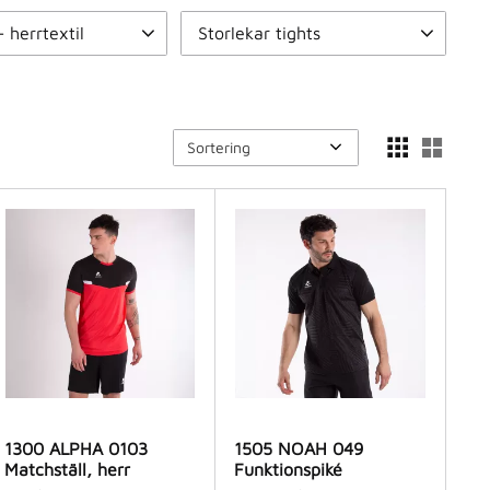
- herrtextil
Storlekar tights
2
XX-Small
5
Small
3
Medium
3
9
Small
10
Large
3
X-large
3
Visa fler
Välj sortering
Välj 
1300 ALPHA 0103
1505 NOAH 049
Matchställ, herr
Funktionspiké