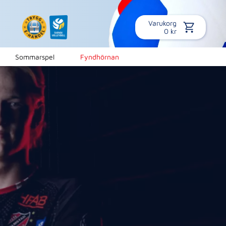
Varukorg
0
kr
Sommarspel
Fyndhörnan