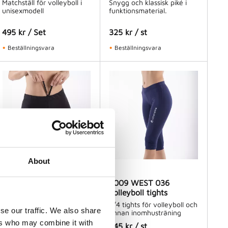
Matchställ för volleyboll i
Snygg och klassisk piké i
unisexmodell
funktionsmaterial.
495
kr
/
Set
325
kr
/
st
Beställningsvara
Beställningsvara
About
2008 TANGO 049
2009 WEST 036
Volleyboll tights
Volleyboll tights
Volleybolltights med lite
3/4 tights för volleyboll och
se our traffic. We also share
längre benlängd
annan inomhusträning
ers who may combine it with
275
kr
/
st
345
kr
/
st