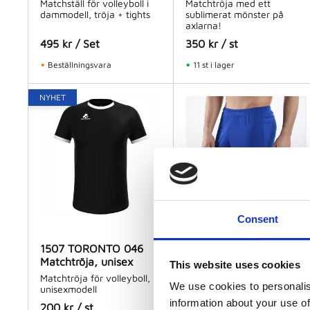
Matchställ för volleyboll i
Matchtröja med ett
dammodell, tröja + tights
sublimerat mönster på
axlarna!
495
kr
/
Set
350
kr
/
st
Beställningsvara
11 st i lager
NYHET
Consent
1507 TORONTO 046
2001 CITY 029
Matchtröja, unisex
Träningsshorts
This website uses cookies
Matchtröja för volleyboll,
Herrshorts med resår och
We use cookies to personalis
unisexmodell
snörning i midjan.
information about your use of
200
kr
/
st
125
kr
/
st