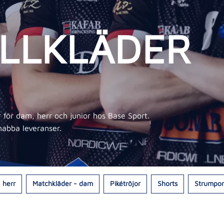
LLKLÄDER
 för dam, herr och junior hos Base Sport.
snabba leveranser.
 herr
Matchkläder - dam
Pikétröjor
Shorts
Strumpor