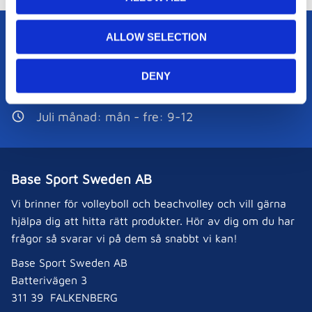
i
o
ALLOW SELECTION
Kundservice:
n
0346-800 30
DENY
order@basesport.se
Juli månad: mån - fre: 9-12
Base Sport Sweden AB
Vi brinner för volleyboll och beachvolley och vill gärna
hjälpa dig att hitta rätt produkter. Hör av dig om du har
frågor så svarar vi på dem så snabbt vi kan!
Base Sport Sweden AB
Batterivägen 3
311 39 FALKENBERG