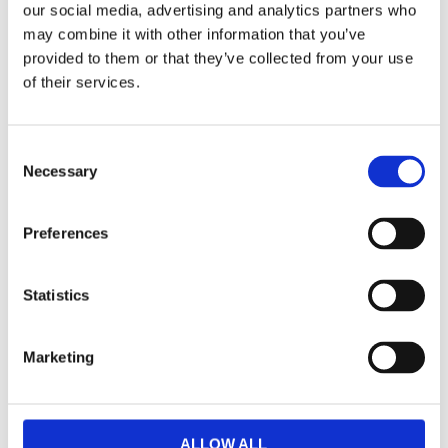
our social media, advertising and analytics partners who
Beskrivning
may combine it with other information that you’ve
provided to them or that they’ve collected from your use
Tröjan i två-färgad modell med matchande shorts
of their services.
också dessa i tvåfärgad design. Vårt bästa
funktionsmaterial , Hydro-Fit & Drill-Fit i
C
matchtröjan och 100% polyester i shortsen.
Necessary
o
Passformen på tröjan är lite slimmad och shortsen
n
ganska normala. Detta set säljs med tröja/shorts i
s
Preferences
samma storlek.
e
n
Ett riktigt snyggt, skönt matchställ i toppkvalitet!
t
Statistics
S
e
Marketing
Produktinformation
l
e
c
Storlekstabell
t
ALLOW ALL