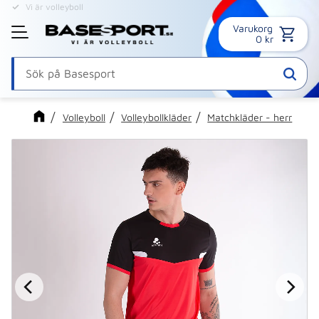
Vi är volleyboll
Online sedan 1995
Varukorg
Meny
0
kr
Volleyboll
Volleybollkläder
Matchkläder - herr