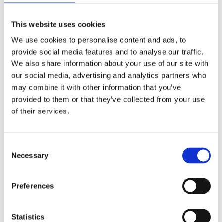
Beskrivning
This website uses cookies
Bomulls t-shirt från +adrenalina. Liten diskret logga på
We use cookies to personalise content and ads, to
vänster ärm så gott om plats till klubbmärke,
provide social media features and to analyse our traffic.
sponsortryck etc.
We also share information about your use of our site with
our social media, advertising and analytics partners who
may combine it with other information that you’ve
Produktinformation
provided to them or that they’ve collected from your use
of their services.
Storlekstabell
C
Relaterade produkter
Necessary
o
n
s
Preferences
e
n
t
Statistics