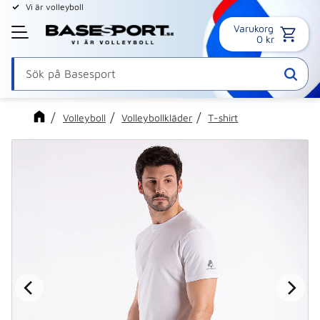
Vi är volleyboll
Varukorg
Meny
0
kr
Volleyboll
Volleybollkläder
T-shirt