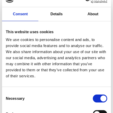
Beskrivning
Consent
Details
About
Här har vi en fanstastiskt skön, snygg och mycket
prisvärd funktions t-shirt från +adrenalina. Finns i 8
This website uses cookies
stycken härliga färger i 10 stycken olika storlekar!
We use cookies to personalise content and ads, to
Passformen är inte tajt men heller inte pösig, classic
provide social media features and to analyse our traffic.
fit kanske man kan säga! Observera att det är
We also share information about your use of our site with
unisex
. Materialet är 100% polyester och färgerna
our social media, advertising and analytics partners who
är melarade.
may combine it with other information that you’ve
En favorit t-shirt här på Base!
provided to them or that they’ve collected from your use
of their services.
Produktinformation
C
Necessary
Storlekstabell
o
n
s