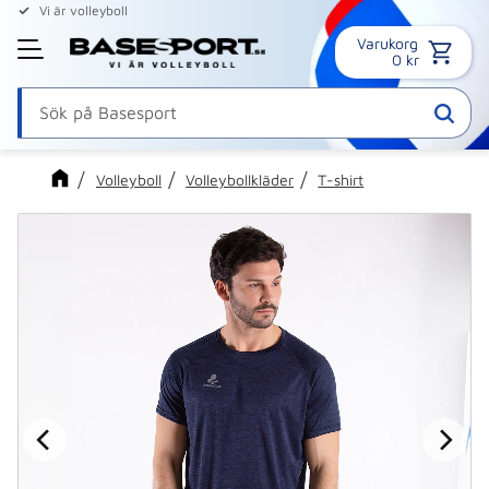
Vi är volleyboll
Varukorg
Meny
0
kr
Volleyboll
Volleybollkläder
T-shirt