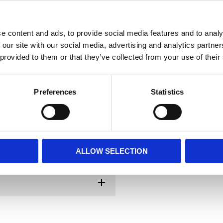
e content and ads, to provide social media features and to analy
 our site with our social media, advertising and analytics partn
 provided to them or that they’ve collected from your use of their
t är 100% polyester,
Preferences
Statistics
ilket gör det lätt att
gotyper.
ALLOW SELECTION