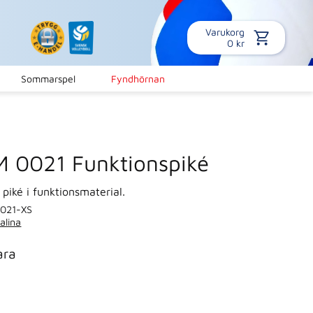
Varukorg
0
kr
Sommarspel
Fyndhörnan
M 0021 Funktionspiké
 piké i funktionsmaterial.
021-XS
alina
ara