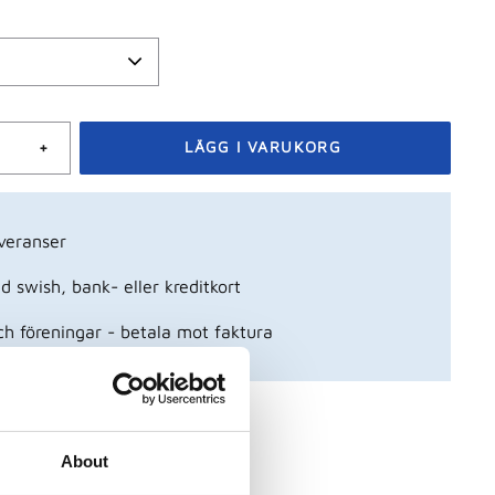
+
veranser
 swish, bank- eller kreditkort
ch föreningar - betala mot faktura
r från Piuadrenalina
About