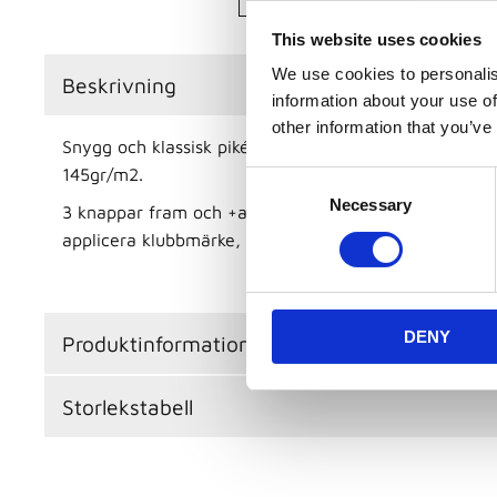
This website uses cookies
We use cookies to personalis
Beskrivning
information about your use of
other information that you’ve
Snygg och klassisk piké i funktionsmaterial. Materiale
145gr/m2.
C
Necessary
o
3 knappar fram och +adrenalina loggan på högerbröst v
n
applicera klubbmärke, namn och eventuella sponsorlo
s
e
n
DENY
t
Produktinformation
S
e
Storlekstabell
l
e
c