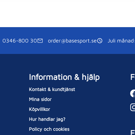
0346-800 30
order@basesport.se
Juli månad
Information & hjälp
F
Kontakt & kundtjänst
Mina sidor
Köpvillkor
Hur handlar jag?
Policy och cookies
E