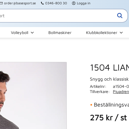
order@basesport.se
0346-800 30
Logga in
Volleyboll
Bollmaskiner
Klubbkollektioner
1504 LIA
Snygg och klassisk
Artikelnr
a1504-0
Tillverkare
Piuadren
Beställningsv
275
kr
/
st