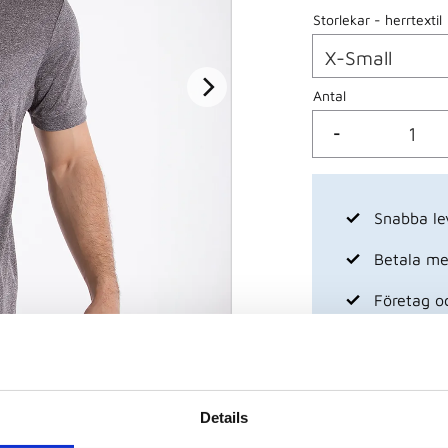
Storlekar - herrtextil
Antal
-
Snabba le
Betala med
Företag o
Visa alla produkte
Details