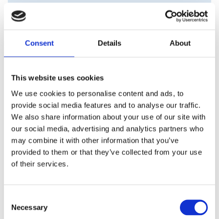
Visa alla produkter från Piuadrenalina
Consent
Details
About
Beskrivning
This website uses cookies
Ny beachvollytop från piuadrenalina. Materialet är
We use cookies to personalise content and ads, to
Hydro-fit dvs 90% polyamid och 10% elastan. Bra
provide social media features and to analyse our traffic.
och klassik top för beachvolley.
We also share information about your use of our site with
OBS! Små i storleken, gå upp en storlek mot vad du
our social media, advertising and analytics partners who
brukar köpa
may combine it with other information that you’ve
provided to them or that they’ve collected from your use
Vi trycker JBC loggan på vänster sida.
of their services.
C
Produktinformation
Necessary
o