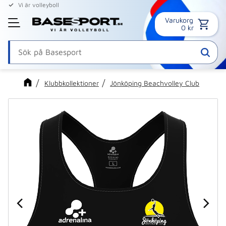
Vi är volleyboll
Varukorg
Meny
0
kr
Klubbkollektioner
Jönköping Beachvolley Club