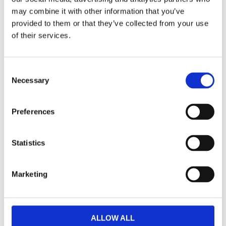
Finns i storlek 35 och upp till ca 46.
may combine it with other information that you’ve
provided to them or that they’ve collected from your use
of their services.
Produktinformation
85% Nylon, 15%
C
Material:
Elastan
Necessary
o
n
Storlek:
XS-XL
s
Preferences
e
Färg:
046, black-white
n
Varumärke:
+adrenalina
t
Statistics
S
I sortimentet
e
2022
Marketing
sedan:
l
e
Tillverkningsland:
Italien
c
t
ALLOW ALL