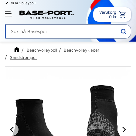
Vi är volleyboll
Varukorg
Meny
0
kr
Beachvolleyboll
Beachvolleykläder
Sandstrumpor