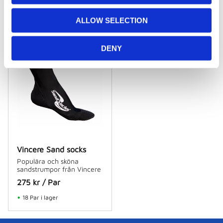
i
Relaterade produkter
o
ALLOW SELECTION
n
DENY
Vincere Sand socks
Populära och sköna
sandstrumpor från Vincere
275
kr
/
Par
18 Par i lager