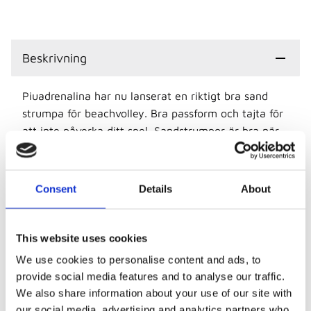
Beskrivning
Piuadrenalina har nu lanserat en riktigt bra sand
strumpa för beachvolley. Bra passform och tajta för
att inte påverka ditt spel. Sandstrumpor är bra när
det är kallt och ruggigt i sanden, eller när det är en
grov sand att spela i.
Consent
Details
About
Sulan är förstärkt med filt och in och utsidans
materielal är också lite tjockare för att ge en bättre
och tåligare produkt med lite bättre passform.
This website uses cookies
Strumpans skaft är i tunn neopren och skafthöjden
är normal.
We use cookies to personalise content and ads, to
provide social media features and to analyse our traffic.
Svart strumpa med grå mönster på sula och
We also share information about your use of our site with
tå/häl.
our social media, advertising and analytics partners who