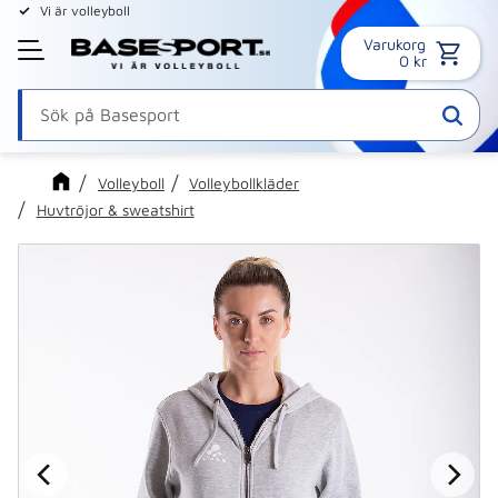
Vi är volleyboll
Varukorg
Meny
0
kr
Volleyboll
Volleybollkläder
Huvtröjor & sweatshirt