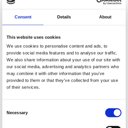
Beskrivning
Consent
Details
About
Klassiska huvtröjor är ofta i ren bomull, i denna
modell från +adrenalina är det lite bättre material.
This website uses cookies
En blandning av Polyester och bomull vilket gör att
We use cookies to personalise content and ads, to
den håller färg och passform riktigt bra.
provide social media features and to analyse our traffic.
We also share information about your use of our site with
Långt blixtrlås fram och två fickor. Unisexstorlek.
our social media, advertising and analytics partners who
Bra med tryckytor till sponsorer, klubbmärke namn
may combine it with other information that you’ve
etc.
provided to them or that they’ve collected from your use
of their services.
Produktinformation
C
Necessary
o
Storlekstabell
n
s