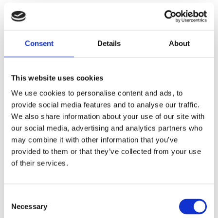
Beskrivning
Consent
Details
About
Unisex huvtröja med genomgående dragkedja, huva
och praktiska fickor. Den mjukt borstade insidan ger
en skön och varm känsla. Finns från lite storlek och
This website uses cookies
upp till 4XL så alla medlemmar kan få en tröja i
We use cookies to personalise content and ads, to
samma design. Materialet är 100% polyester och
provide social media features and to analyse our traffic.
denna tröja är perfekt i tränings & matchmiljö.
We also share information about your use of our site with
Riktigt schysst och prisvärd hoodie.
our social media, advertising and analytics partners who
Modellen är i unisex och följer normala storlekar
may combine it with other information that you’ve
väldigt bra.
provided to them or that they’ve collected from your use
of their services.
C
Produktinformation
Necessary
o