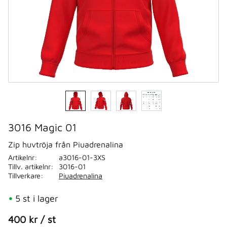
3016 Magic 01
Zip huvtröja från Piuadrenalina
Artikelnr
a3016-01-3XS
Tillv. artikelnr
3016-01
Tillverkare
Piuadrenalina
5 st i lager
400
kr
/
st