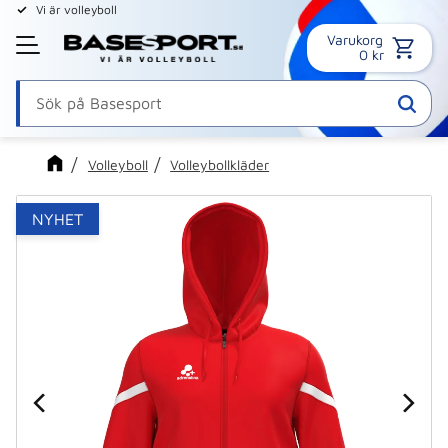
Vi är volleyboll
Varukorg
Meny
0
kr
Volleyboll
Volleybollkläder
NYHET