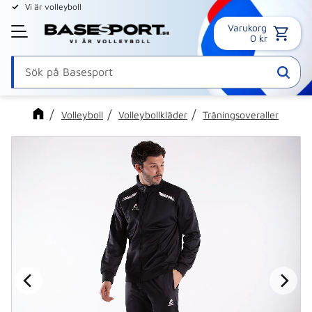
Vi är volleyboll
Varukorg
Meny
0
kr
Volleyboll
Volleybollkläder
Träningsoveraller