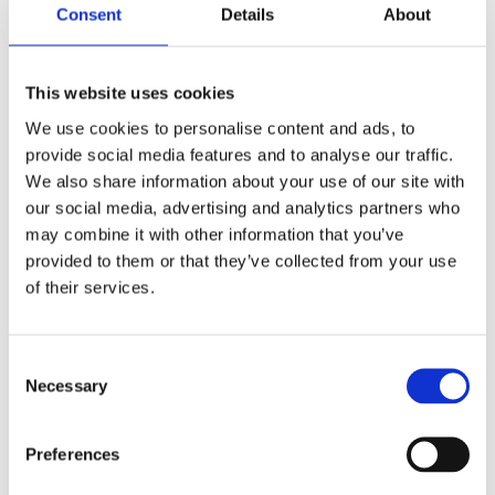
Consent
Details
About
Beskrivning
Denna overalls säljs i set med jacka och långbyxor i
This website uses cookies
samma storlek för att få ned priset, det går ej att
We use cookies to personalise content and ads, to
beställa olika storlek på jacka & byxa.
provide social media features and to analyse our traffic.
We also share information about your use of our site with
our social media, advertising and analytics partners who
may combine it with other information that you’ve
Produktinformation
provided to them or that they’ve collected from your use
of their services.
Storlekstabell
C
Relaterade produkter
Necessary
o
n
s
Preferences
45
%
e