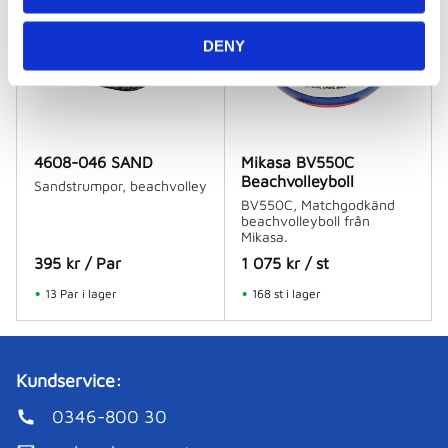
DENY
4608-046 SAND
Mikasa BV550C
Beachvolleyboll
Sandstrumpor, beachvolley
BV550C, Matchgodkänd
beachvolleyboll från
Mikasa.
395
kr
/
Par
1 075
kr
/
st
13 Par i lager
168 st i lager
Kundservice:
0346-800 30