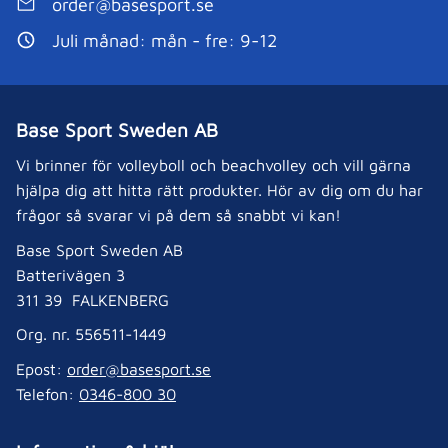
order@basesport.se
Juli månad: mån - fre: 9-12
Base Sport Sweden AB
Vi brinner för volleyboll och beachvolley och vill gärna
hjälpa dig att hitta rätt produkter. Hör av dig om du har
frågor så svarar vi på dem så snabbt vi kan!
Base Sport Sweden AB
Batterivägen 3
311 39 FALKENBERG
Org. nr. 556511-1449
Epost:
order@basesport.se
Telefon:
0346-800 30