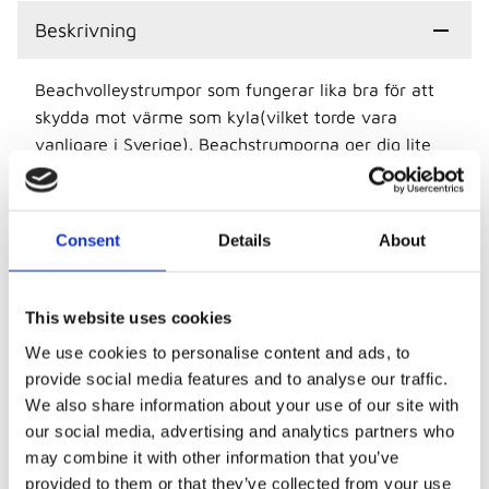
Beskrivning
Beachvolleystrumpor som fungerar lika bra för att
skydda mot värme som kyla(vilket torde vara
vanligare i Sverige). Beachstrumporna ger dig lite
bättre balans och bättre fäste som förhoppningsvis
gör att du kan hoppa högre! Årets version har än
bättre sömmar och kraftigare sula. Tillverkas av
Consent
Details
About
100% neopren och sulan görs i följsam lycra.
Den elastiska neopren- och lycrakonstruktionen
This website uses cookies
formar sig efter foten och ger en bekväm passform
som gör att du behåller känslan av sanden för
We use cookies to personalise content and ads, to
snabbhet och rörlighet.
provide social media features and to analyse our traffic.
We also share information about your use of our site with
our social media, advertising and analytics partners who
may combine it with other information that you’ve
provided to them or that they’ve collected from your use
Storlek: