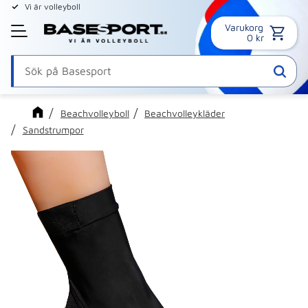
Vi är volleyboll
Varukorg
Meny
0
kr
Beachvolleyboll
Beachvolleykläder
Sandstrumpor