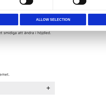
a är därför extremt stabila
ALLOW SELECTION
t smidiga att ändra i höjdled.
temet.