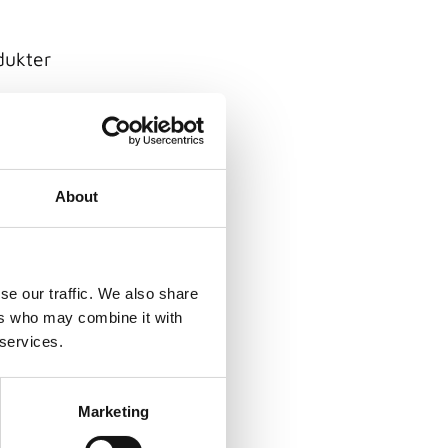
dukter
About
se our traffic. We also share
ers who may combine it with
r
 services.
ör
5 cm
a
Marketing