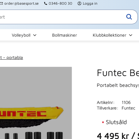
order@basesport.se
0346-800 30
Logga in
Volleyboll
Bollmaskiner
Klubbkollektioner
t - portabla
Funtec B
Portabelt beachs
Artikelnr
1106
Tillverkare
Funtec
Slutsåld
4 495
kr
/