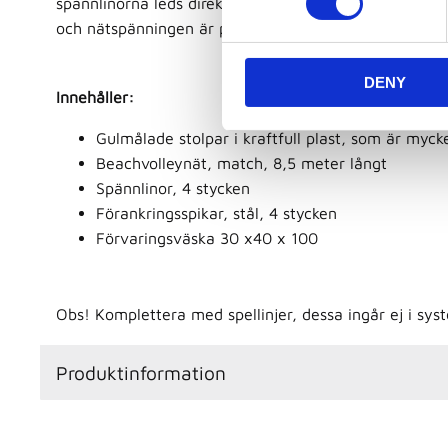
spännlinorna leds direkt till spännbanden. Nätstolparn
s
och nätspänningen är perfekt för spel på hög nivå.
e
n
DENY
t
Innehåller:
S
e
Gulmålade stolpar i kraftfull plast, som är mycke
l
Beachvolleynät, match, 8,5 meter långt
e
Spännlinor, 4 stycken
c
Förankringsspikar, stål, 4 stycken
t
Förvaringsväska 30 x40 x 100
i
o
n
Obs! Komplettera med spellinjer, dessa ingår ej i sys
Produktinformation