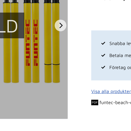
LD
Snabba le
Betala med
Företag o
Visa alla produkte
funtec-beach