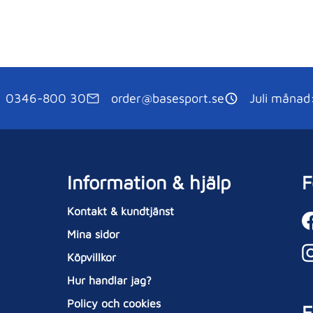
0346-800 30
order@basesport.se
Juli månad
Information & hjälp
F
Kontakt & kundtjänst
Mina sidor
Köpvillkor
Hur handlar jag?
Policy och cookies
E