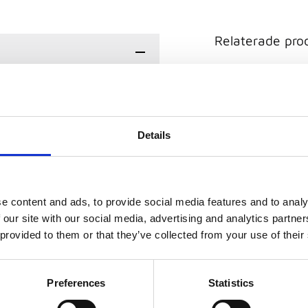
Relaterade pro
ystemet för beachvolleyboll
 för ambitiösa
Beach Champ Set har en stor
Details
 Nätet kan snabbt och enkelt
löstagbar fotsektion.
 sidoförstärkning och
tets övre kant. Nätets nedre
e content and ads, to provide social media features and to analy
Funtec Pro
anden: Bollen kommer tillbaka
 our site with our social media, advertising and analytics partn
Beachvolleylinje
ställer automatisk centrering
 provided to them or that they’ve collected from your use of their
Beachvolleylinjer f
h en stor packpåse
tävling & träning. 
bredd och ställbar
linjer.
1 845
kr
/
Set
Preferences
Statistics
gssystemet: De nedre
6 Set i lager