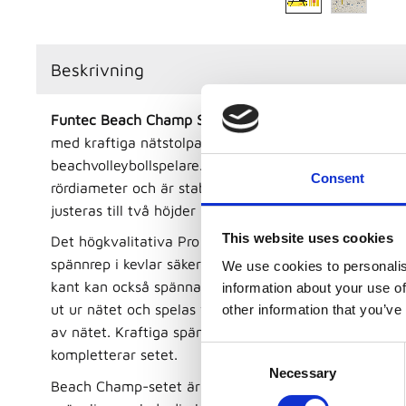
Beskrivning
Funtec Beach Champ Set
ett portablent tävlingsnäts
med kraftiga nätstolpar i plast för träning och tävling
beachvolleybollspelare. De gula plastnätstolparna i 
Consent
rördiameter och är stabila och lätta på samma gång.
justeras till två höjder (2,43 m/2,24 m) tack vare en 
This website uses cookies
Det högkvalitativa Pro Beach-nätet (8,5 m långt) med
spännrep i kevlar säkerställer optimal spänning av nä
We use cookies to personalis
kant kan också spännas för bästa möjliga spelförhåll
information about your use of
ut ur nätet och spelas vidare. Elastiska bungees säker
other information that you’ve
av nätet. Kraftiga spännband med klämlås, pinnar oc
C
kompletterar setet.
Necessary
o
Beach Champ-setet är utrustat med FUNTEC-spännin
n