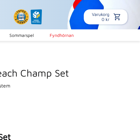
Varukorg
0
kr
Sommarspel
Fyndhörnan
each Champ Set
ystem
Set