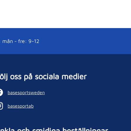
: mån - fre: 9-12
ölj oss på sociala medier
basesportsweden
basesportab
nkla och smidiga beställningar