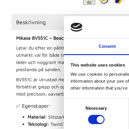
Beskrivning
Mikasa BV551C – Beachvolleyboll med suveränt grepp
Consent
Letar du efter en pålitlig och slitstark
beachvolleyboll
utmärkt val för både träning och matchspel. Tillverka
läder och noggrant maskinsydd för att säkerställa lå
This website uses cookies
prestanda på sanden.
We use cookies to personalis
BV551C är utrustad med Mikasas unika
TwinSTlock-te
information about your use of
förbättrat grepp och optimal kontroll – perfekt för dig 
other information that you’ve
med precision, oavsett om det gäller serve, pass eller
C
✅ Egenskaper:
Necessary
o
n
Material:
Slitstarkt syntetiskt läder
s
Teknologi:
TwinSTlock – för bättre grepp och kon
e