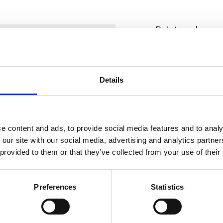
Relaterade pro
MATCHBOLL
 och hållbarhet
Details
? Mikasa BV551C är ett
d av högkvalitativt syntetiskt
ng hållbarhet och konsekvent
e content and ads, to provide social media features and to analy
knologi
, som ger ett
 our site with our social media, advertising and analytics partn
som vill finslipa din teknik
 provided to them or that they’ve collected from your use of their
Mikasa BV550C
 spike.
Beachvolleyboll
BV550C,
Matchgodkänd
Preferences
Statistics
beachvolleyboll fr
Mikasa.
1 075
kr
/
st
troll
168 st i lager