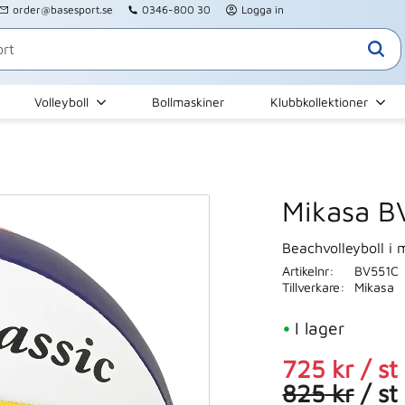
order@basesport.se
0346-800 30
Logga in
Volleyboll
Bollmaskiner
Klubbkollektioner
Mikasa B
Beachvolleyboll i 
Artikelnr
BV551C
Tillverkare
Mikasa
I lager
Nedsatt pri
725
kr
/
st
Ordinarie p
825
kr
/
st