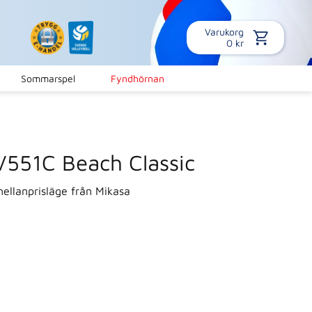
Varukorg
0
kr
Sommarspel
Fyndhörnan
V551C Beach Classic
mellanprisläge från Mikasa
s:
ris: