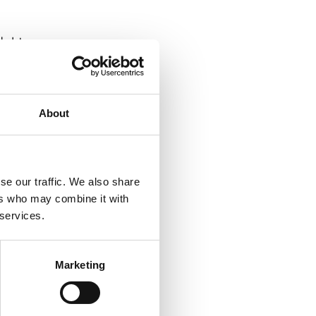
dukter
About
se our traffic. We also share
ers who may combine it with
 services.
Marketing
ån