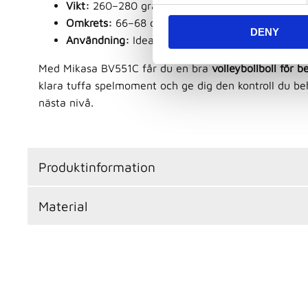
Vikt:
260–280 gram
n
Omkrets:
66–68 cm
DENY
t
Användning:
Idealisk för träning, tävling och fr
S
e
Med Mikasa BV551C får du en bra
volleybollboll för b
l
klara tuffa spelmoment och ge dig den kontroll du behöv
e
nästa nivå.
c
t
i
Produktinformation
o
n
Material