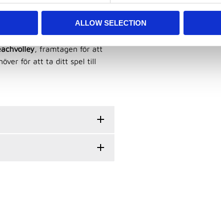
ALLOW SELECTION
itidsspel på beachvolleyplanen
eachvolley
, framtagen för att
er för att ta ditt spel till