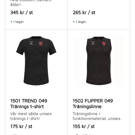
ålder!
345
kr
/
st
265
kr
/
st
I lager
I lager
1501 TREND 049
1502 FLIPPER 049
Tränings t-shirt
Träningslinne
Vår mest sålda unisex
Träningslinne i
tränings t-shirt!
funktionsmaterial, unisex.
175
kr
/
st
155
kr
/
st