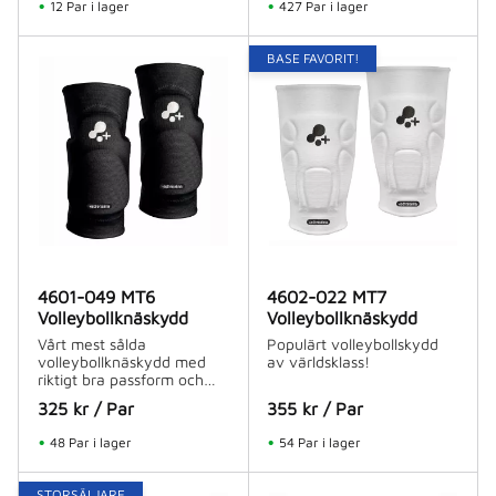
12 Par i lager
427 Par i lager
BASE FAVORIT!
4601-049 MT6
4602-022 MT7
Volleybollknäskydd
Volleybollknäskydd
Vårt mest sålda
Populärt volleybollskydd
volleybollknäskydd med
av världsklass!
riktigt bra passform och
dämpning.
325
kr
/
Par
355
kr
/
Par
48 Par i lager
54 Par i lager
STORSÄLJARE