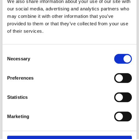
We also share information about your use of our site with
our social media, advertising and analytics partners who
may combine it with other information that you’ve
provided to them or that they’ve collected from your use
2019 Alix 049
2300-021 BEST 3-pack
of their services.
Träningsshorts för tjejer
Vår mest sålda
volleybollstrumpa från
+adrenalina!
C
145
kr
/
st
275
kr
/
Par
Necessary
o
I lager
I lager
n
s
Preferences
e
n
t
Statistics
S
e
Marketing
l
e
c