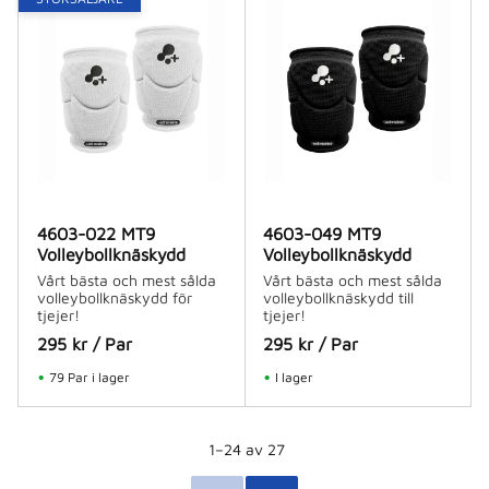
4603-022 MT9
4603-049 MT9
Volleybollknäskydd
Volleybollknäskydd
Vårt bästa och mest sålda
Vårt bästa och mest sålda
volleybollknäskydd för
volleybollknäskydd till
tjejer!
tjejer!
295
kr
/
Par
295
kr
/
Par
79 Par i lager
I lager
1–
24
av
27