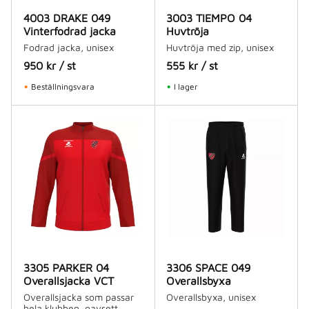
4003 DRAKE 049
3003 TIEMPO 04
Vinterfodrad jacka
Huvtröja
Fodrad jacka, unisex
Huvtröja med zip, unisex
950
kr
/
st
555
kr
/
st
Beställningsvara
I lager
3305 PARKER 04
3306 SPACE 049
Overallsjacka VCT
Overallsbyxa
Overallsjacka som passar
Overallsbyxa, unisex
hela klubben, oavsett