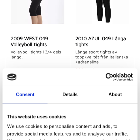
2009 WEST 049
2010 AZUL 049 Långa
Volleyboll tights
tights
Volleyboll tights i 3/4 dels
Långa sport tights av
längd.
toppkvalitét från Italienska
+adrenalina
223
kr
/
st
345
kr
/
st
445
kr
/
st
1 st i lager
3 st i lager
Consent
Details
About
NYHET
This website uses cookies
We use cookies to personalise content and ads, to
provide social media features and to analyse our traffic.