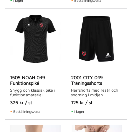
I lager
Beställningsvara
1505 NOAH 049
2001 CITY 049
Funktionspiké
Träningsshorts
Snygg och klassisk piké i
Herrshorts med resår och
funktionsmaterial.
snörning i midjan.
325
kr
/
st
125
kr
/
st
Beställningsvara
I lager