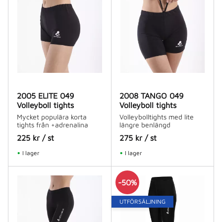
2005 ELITE 049
2008 TANGO 049
Volleyboll tights
Volleyboll tights
Mycket populära korta
Volleybolltights med lite
tights från +adrenalina
längre benlängd
225
kr
/
st
275
kr
/
st
I lager
I lager
50
%
UTFÖRSÄLJNING