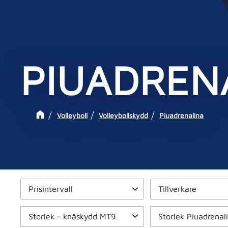
PIUADREN
Volleyboll
Volleybollskydd
Piuadrenalina
Prisintervall
Tillverkare
175
355
Piuadrenalina
20
Storlek - knäskydd MT9