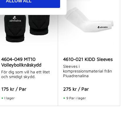
ALLOW ALL
4604-049 MT10
4610-021 KIDD Sleeves
Volleybollknäskydd
Sleeves i
kompressionsmaterial från
För dig som vill ha ett litet
Piuadrenalina
och smidigt skydd.
175
kr
/
Par
275
kr
/
Par
I lager
9 Par i lager