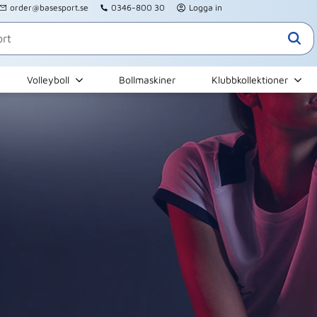
order@basesport.se
0346-800 30
Logga in
Volleyboll
Bollmaskiner
Klubbkollektioner