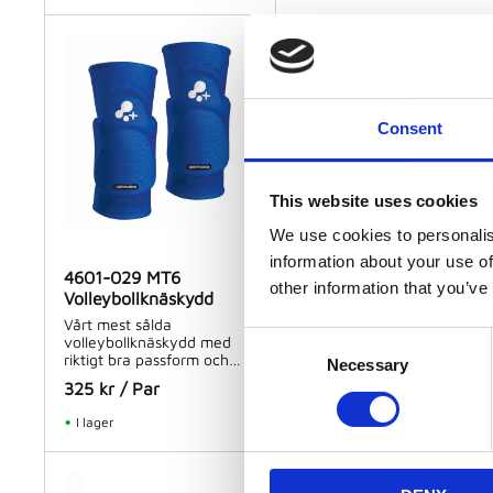
Consent
This website uses cookies
We use cookies to personalis
information about your use of
4601-029 MT6
4601-04 MT6
other information that you’ve
Volleybollknäskydd
Volleybollknäskydd
Vårt mest sålda
Vårt mest sålda
C
volleybollknäskydd med
volleybollknäskydd med
riktigt bra passform och
riktigt bra passform och
Necessary
o
dämpning
dämpning.
325
kr
/
Par
325
kr
/
Par
n
s
I lager
I lager
e
n