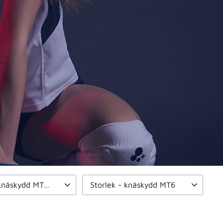
Storlek - knäskydd MT10
Storlek - knäskydd MT6
mall
3
Senior
4
Junior
4
3
Large
2