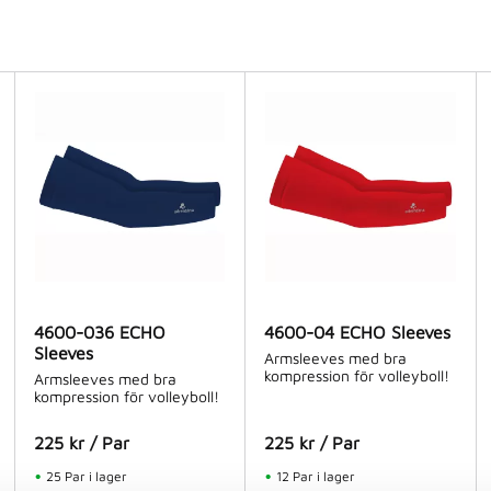
XXL
3
Senior
2
Junior
2
4600-036 ECHO
4600-04 ECHO Sleeves
Sleeves
Armsleeves med bra
kompression för volleyboll!
Armsleeves med bra
kompression för volleyboll!
225
kr
/
Par
225
kr
/
Par
25 Par i lager
12 Par i lager