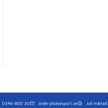
0346-800 30
order@basesport.se
Juli månad