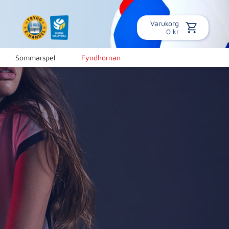
Varukorg
0
kr
Sommarspel
Fyndhörnan