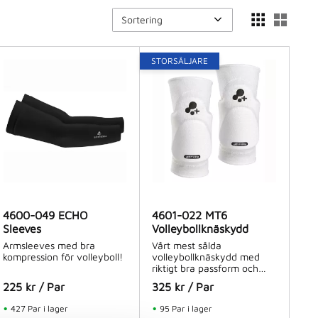
Välj sortering
Välj 
STORSÄLJARE
4600-049 ECHO
4601-022 MT6
Sleeves
Volleybollknäskydd
Armsleeves med bra
Vårt mest sålda
kompression för volleyboll!
volleybollknäskydd med
riktigt bra passform och
dämpning.
225
kr
/
Par
325
kr
/
Par
427 Par i lager
95 Par i lager