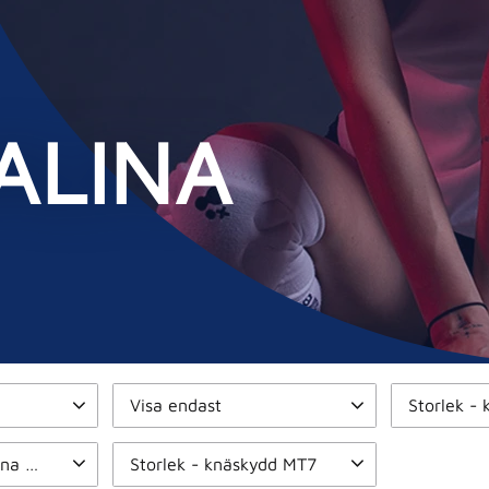
ALINA
Visa endast
Finns i lager
20
XS
3
S
Storlek Piuadrenalina Sleeves
Storlek - knäskydd MT7
Medium