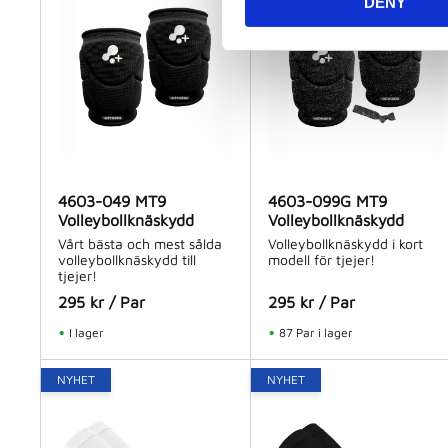
DENY
t
S
e
l
e
c
t
i
o
4603-049 MT9
4603-099G MT9
Volleybollknäskydd
Volleybollknäskydd
n
Vårt bästa och mest sålda
Volleybollknäskydd i kort
volleybollknäskydd till
modell för tjejer!
tjejer!
295
kr
/
Par
295
kr
/
Par
I lager
87 Par i lager
NYHET
NYHET