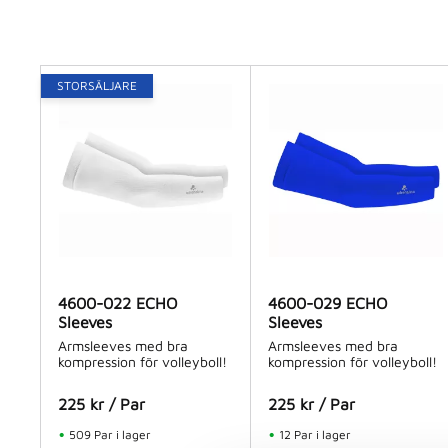
Senior
3
Junior
3
R=S-L
3
E=XL-
STORSÄLJARE
4600-022 ECHO
4600-029 ECHO
Sleeves
Sleeves
Armsleeves med bra
Armsleeves med bra
kompression för volleyboll!
kompression för volleyboll!
225
kr
/
Par
225
kr
/
Par
509 Par i lager
12 Par i lager