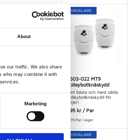
BASE FAVORIT!
STORSÄLJARE
About
se our traffic. We also share
ers who may combine it with
4602-049 MT7
4603-022 MT9
 services.
Volleybollknäskydd
Volleybollknäskydd
Populärt volleybollskydd av
Vårt bästa och mest sålda
världsklass!
volleybollknäskydd för
tjejer!
Marketing
355
kr
/
Par
295
kr
/
Par
85 Par i lager
79 Par i lager
STORSÄLJARE