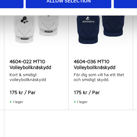
ALLOW SELECTION
4604-022 MT10
4604-036 MT10
Volleybollknäskydd
Volleybollknäskydd
Kort & smidigt
För dig som vill ha ett litet
volleybollknäskydd
och smidigt skydd.
175
kr
/
Par
175
kr
/
Par
I lager
I lager