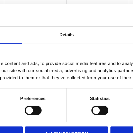
BASE FAVORIT!
Details
e content and ads, to provide social media features and to analy
 our site with our social media, advertising and analytics partn
4601-049 MT6
4602-022 MT7
 provided to them or that they’ve collected from your use of their
Volleybollknäskydd
Volleybollknäskydd
Vårt mest sålda
Populärt volleybollskydd av
volleybollknäskydd med
världsklass!
riktigt bra passform och
Preferences
Statistics
dämpning.
325
kr
/
Par
355
kr
/
Par
48 Par i lager
54 Par i lager