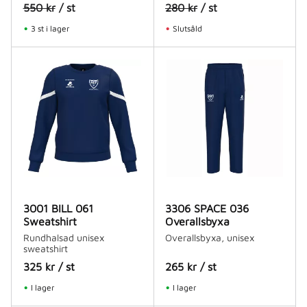
550
kr
/
st
280
kr
/
st
3 st i lager
Slutsåld
3001 BILL 061
3306 SPACE 036
Sweatshirt
Overallsbyxa
Rundhalsad unisex
Overallsbyxa, unisex
sweatshirt
325
kr
/
st
265
kr
/
st
I lager
I lager