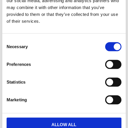
our social media, advertising and analytics partners who
may combine it with other information that you’ve
provided to them or that they’ve collected from your use
of their services.
2300-023 BEST 3-pack
2302-023 SAMBA 3-
pack
Vår mest sålda
C
volleybollstrumpa från
Knähöga
Necessary
+adrenalina!
o
volleybollstrumpor av
högsta kvalitét.
n
275
kr
/
Frp
325
kr
/
Par
s
Preferences
e
I lager
I lager
n
t
Statistics
S
e
Marketing
l
e
c
t
ALLOW ALL