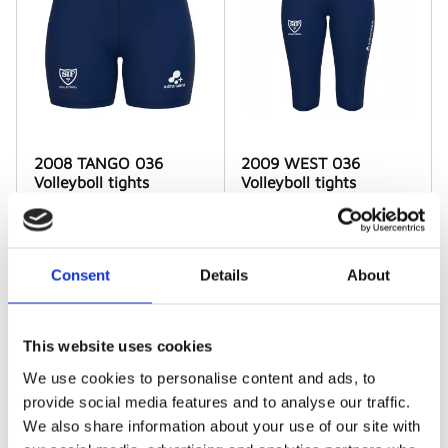
2008 TANGO 036
2009 WEST 036
Volleyboll tights
Volleyboll tights
Volleybolltights med lite
3/4 tights för volleyboll
längre benlängd, klassisk
och annan inomhusträning
"cykelbyx" längd.
275
kr
/
st
345
kr
/
st
Consent
Details
About
I lager
I lager
This website uses cookies
We use cookies to personalise content and ads, to
provide social media features and to analyse our traffic.
We also share information about your use of our site with