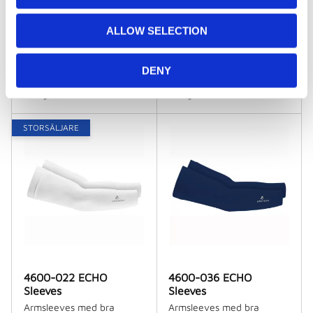
i
o
ALLOW SELECTION
4304-049 MORGAN
4305-049 KIM
n
Bag, 56X30X32cm
Ryggsäck, 32X20X48cm
DENY
350
kr
/
st
325
kr
/
st
I lager
I lager
STORSÄLJARE
4600-022 ECHO
4600-036 ECHO
Sleeves
Sleeves
Armsleeves med bra
Armsleeves med bra