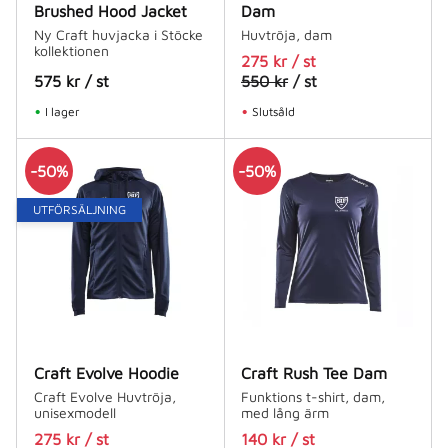
Brushed Hood Jacket
Dam
Ny Craft huvjacka i Stöcke
Huvtröja, dam
kollektionen
275
kr
/
st
575
kr
/
st
550
kr
/
st
I lager
Slutsåld
50
%
50
%
UTFÖRSÄLJNING
Craft Evolve Hoodie
Craft Rush Tee Dam
Craft Evolve Huvtröja,
Funktions t-shirt, dam,
unisexmodell
med lång ärm
275
kr
/
st
140
kr
/
st