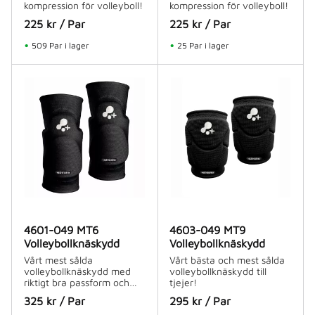
kompression för volleyboll!
kompression för volleyboll!
225
kr
/
Par
225
kr
/
Par
509 Par i lager
25 Par i lager
4601-049 MT6
4603-049 MT9
Volleybollknäskydd
Volleybollknäskydd
Vårt mest sålda
Vårt bästa och mest sålda
volleybollknäskydd med
volleybollknäskydd till
riktigt bra passform och
tjejer!
dämpning.
325
kr
/
Par
295
kr
/
Par