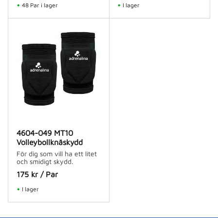
48 Par i lager
I lager
4604-049 MT10
Volleybollknäskydd
För dig som vill ha ett litet
och smidigt skydd.
175
kr
/
Par
I lager