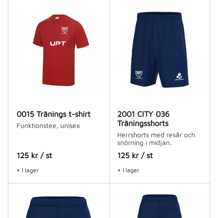
0015 Tränings t-shirt
2001 CITY 036
Träningsshorts
Funktionstee, unisex
Herrshorts med resår och
snörning i midjan.
125
kr
/
st
125
kr
/
st
I lager
I lager