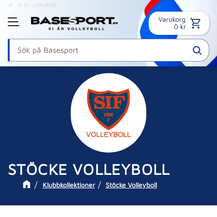
Online sedan 1995
Varukorg
Meny
0
kr
STÖCKE VOLLEYBOLL
Klubbkollektioner
Stöcke Volleyboll