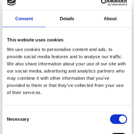
Beskrivning
Consent
Details
About
Helt ny design och en lite ovanlig piké, framsidan på
tröjan är mönstrad och baksidan enfärgad.
Materielet är en tunn sval polylight,
This website uses cookies
funktionsmaterial. Krage och knappar fram.
We use cookies to personalise content and ads, to
provide social media features and to analyse our traffic.
Unisexstorlek på denna piké. 3 knappar fram och
We also share information about your use of our site with
+adrenalina loggan på högerbröst vilket gör det lätt
our social media, advertising and analytics partners who
att applicera klubbmärke, namn och eventuella
may combine it with other information that you’ve
sponsorlogotyper.
provided to them or that they’ve collected from your use
of their services.
Produktinformation
C
Necessary
o
Storlekstabell
n