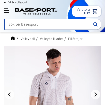
Vi är volleyboll
Varukorg
Meny
0
kr
Volleyboll
Volleybollkläder
Pikétröjor