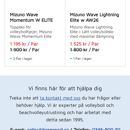
Mizuno Wave
Mizuno Wave Lightning
Momentum W ELITE
Elite w AW26
Toppsko för
Mizuno Wave Lightning
volleybolltjejer, Mizuno
Elite | Lätt volleybollsko
Wave Momentum Elite
med maximal dämpning
1 195
kr
/
Par
1 525
kr
/
Par
1 900
kr
/
Par
1 800
kr
/
Par
3 Par i lager
1 Par i lager
Vi finns här för att hjälpa dig
Tveka inte att
ta kontakt med oss
du har frågor eller
behöver hjälp. Vi är experter på volleyboll och
beachvolleyutrustning och har arbetat med
detta sedan 1995.
E-post:
order@basesport.se
| Telefon:
0346-800 30