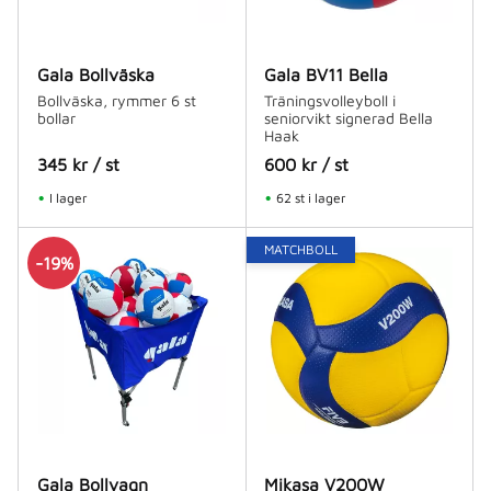
Gala Bollväska
Gala BV11 Bella
Bollväska, rymmer 6 st
Träningsvolleyboll i
bollar
seniorvikt signerad Bella
Haak
345
kr
/
st
600
kr
/
st
I lager
62 st i lager
MATCHBOLL
19
%
Gala Bollvagn
Mikasa V200W