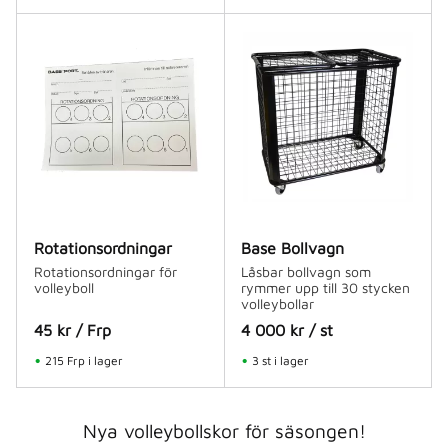
Rotationsordningar
Base Bollvagn
Rotationsordningar för
Låsbar bollvagn som
volleyboll
rymmer upp till 30 stycken
volleybollar
45
kr
/
Frp
4 000
kr
/
st
215 Frp i lager
3 st i lager
Nya volleybollskor för säsongen!