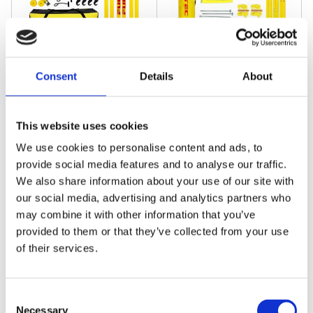
Consent
Details
About
Funtec Pro Beach Base
Funtec Fun Sports Set
Plus
Funtec Fun Sports
nätsystem för både
Funtec Pro, komplett
This website uses cookies
beachvolley, badminton
portabelt nätsystem med
och strandtennis
allt du behöver för träning
We use cookies to personalise content and ads, to
och match
7 995
kr
/
Set
2 945
kr
/
Set
provide social media features and to analyse our traffic.
We also share information about your use of our site with
I lager
8 Set i lager
our social media, advertising and analytics partners who
may combine it with other information that you’ve
BASE FAVORIT!
provided to them or that they’ve collected from your use
of their services.
C
Necessary