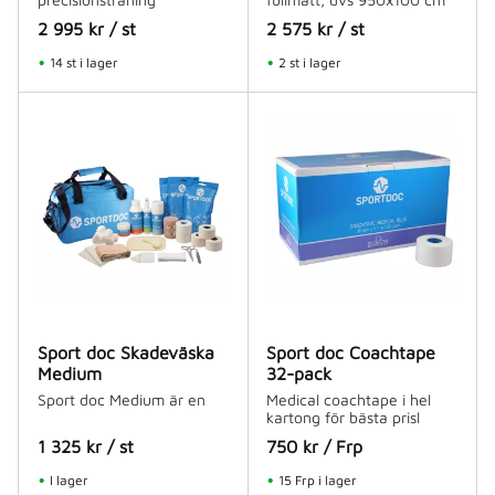
2 995
kr
/
st
2 575
kr
/
st
14 st i lager
2 st i lager
Sport doc Skadeväska
Sport doc Coachtape
Medium
32-pack
Sport doc Medium är en
Medical coachtape i hel
kartong för bästa prisl
1 325
kr
/
st
750
kr
/
Frp
I lager
15 Frp i lager