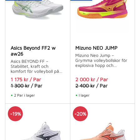
Asics Beyond FF2 w
Mizuno NEO JUMP
aw26
Mizuno Neo Jump –
Grymma volleybollskor för
Asics BEYOND FF –
explosiva hopp och
Stabilitet, kraft och
maximalt grepp
komfort för volleyboll på
hög nivå
1 175
kr
/
Par
2 000
kr
/
Par
1 300
kr
/
Par
2 400
kr
/
Par
2 Par i lager
I lager
19
%
20
%