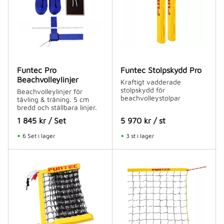
Funtec Pro
Funtec Stolpskydd Pro
Beachvolleylinjer
Kraftigt vadderade
stolpskydd för
Beachvolleylinjer för
beachvolleystolpar
tävling & träning. 5 cm
bredd och ställbara linjer.
1 845
kr
/
Set
5 970
kr
/
st
6 Set i lager
3 st i lager