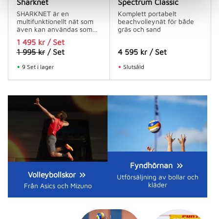
Sharknet
Spectrum Classic
SHARKNET är en
Komplett portabelt
multifunktionellt nät som
beachvolleynät för både
även kan användas som
gräs och sand
ett klassiskt volleybollnät.
1 495
kr
/
Set
1 995
kr
/
Set
4 595
kr
/
Set
9 Set i lager
Slutsåld
Fyndhörnan
Volleybollskor
Utförsäljning av bollar och
kläder
Från Asics och Mizuno