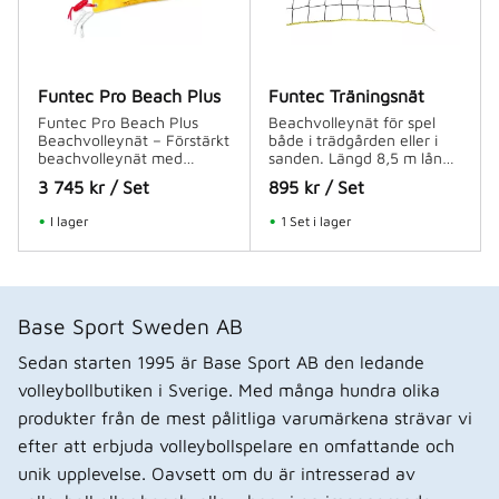
Funtec Pro Beach Plus
Funtec Träningsnät
Funtec Pro Beach Plus
Beachvolleynät för spel
Beachvolleynät – Förstärkt
både i trädgården eller i
beachvolleynät med
sanden. Längd 8,5 m lång
antenner
träningsnät
3 745
kr
/
Set
895
kr
/
Set
I lager
1 Set i lager
Base Sport Sweden AB
Sedan starten 1995 är Base Sport AB den ledande
volleybollbutiken i Sverige. Med många hundra olika
produkter från de mest pålitliga varumärkena strävar vi
efter att erbjuda volleybollspelare en omfattande och
unik upplevelse. Oavsett om du är intresserad av