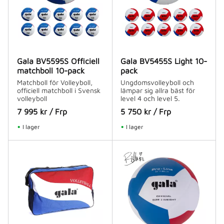
Gala BV5595S Officiell
Gala BV5455S Light 10-
matchboll 10-pack
pack
Matchboll för Volleyboll,
Ungdomsvolleyboll och
officiell matchboll i Svensk
lämpar sig allra bäst för
volleyboll
level 4 och level 5.
7 995
kr
/
Frp
5 750
kr
/
Frp
I lager
I lager