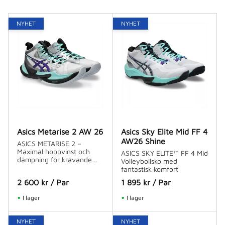
NYHET
NYHET
Asics Metarise 2 AW 26
Asics Sky Elite Mid FF 4
AW26 Shine
ASICS METARISE 2 –
Maximal hoppvinst och
ASICS SKY ELITE™ FF 4 Mid
dämpning för krävande
Volleybollsko med
volleybollspelare
fantastisk komfort
2 600
kr
/
Par
1 895
kr
/
Par
I lager
I lager
NYHET
NYHET