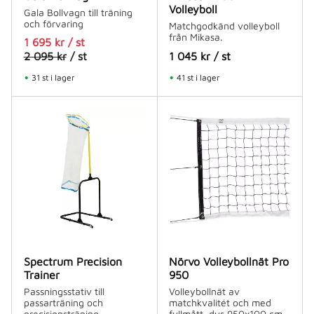
Volleyboll
Gala Bollvagn till träning
och förvaring
Matchgodkänd volleyboll
från Mikasa.
1 695
kr
/
st
2 095
kr
/
st
1 045
kr
/
st
31 st i lager
41 st i lager
Spectrum Precision
Nörvo Volleybollnät Pro
Trainer
950
Passningsstativ till
Volleybollnät av
passarträning och
matchkvalitét och med
precisionsträning
fullmått, dvs 950x100 cm