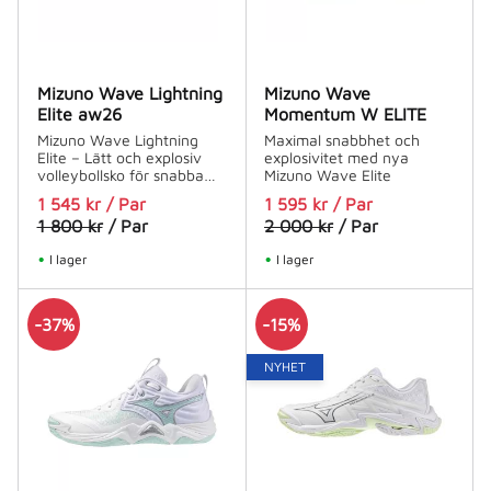
Mizuno Wave Lightning
Mizuno Wave
Elite aw26
Momentum W ELITE
Mizuno Wave Lightning
Maximal snabbhet och
Elite – Lätt och explosiv
explosivitet med nya
volleybollsko för snabba
Mizuno Wave Elite
spelare
1 545
kr
/
Par
1 595
kr
/
Par
1 800
kr
/
Par
2 000
kr
/
Par
I lager
I lager
37
%
15
%
NYHET