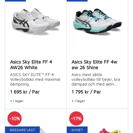
Asics Sky Elite FF 4
Asics Sky Elite FF 4w
AW26 White
aw 26 Shine
ASICS SKY ELITE™ FF 4
Asics mest sålda
Volleybollsko med maximal
volleybollsko till tjejer, bra
dämpning
dämpad och med skön
passform!
1 695
kr
/
Par
1 795
kr
/
Par
I lager
I lager
10
%
17
%
BREDARE LÄST
NYHET