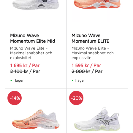
Mizuno Wave
Mizuno Wave
Momentum Elite Mid
Momentum ELITE
Mizuno Wave Elite -
Mizuno Wave Elite -
Maximal snabbhet och
Maximal snabbhet och
explosivitet
explosivitet
1 695
kr
/
Par
1 595
kr
/
Par
2 100
kr
/
Par
2 000
kr
/
Par
I lager
I lager
14
%
20
%